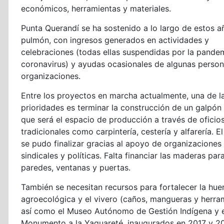
económicos, herramientas y materiales.
Punta Querandí se ha sostenido a lo largo de estos a
pulmón, con ingresos generados en actividades y
celebraciones (todas ellas suspendidas por la pande
coronavirus) y ayudas ocasionales de algunas person
organizaciones.
Entre los proyectos en marcha actualmente, una de l
prioridades es terminar la construcción de un galpón t
que será el espacio de producción a través de oficio
tradicionales como carpintería, cestería y alfarería. E
se pudo finalizar gracias al apoyo de organizaciones 
sindicales y políticas. Falta financiar las maderas para
paredes, ventanas y puertas.
También se necesitan recursos para fortalecer la hue
agroecológica y el vivero (caños, mangueras y herra
así como el Museo Autónomo de Gestión Indígena y e
Monumento a la Yaguareté, inaugurados en 2017 y 2