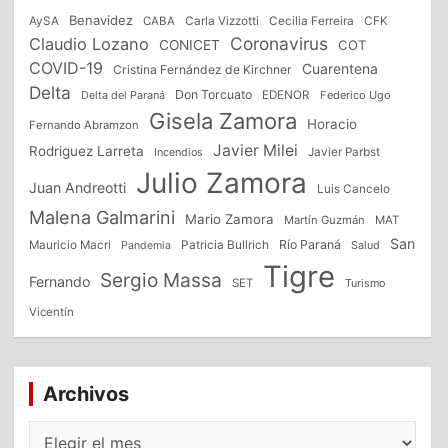
Benavidez
CFK
AySA
CABA
Carla Vizzotti
Cecilia Ferreira
Coronavirus
Claudio Lozano
CONICET
COT
COVID-19
Cuarentena
Cristina Fernández de Kirchner
Delta
Don Torcuato
Delta del Paraná
EDENOR
Federico Ugo
Gisela Zamora
Horacio
Fernando Abramzon
Javier Milei
Rodriguez Larreta
Incendios
Javier Parbst
Julio Zamora
Juan Andreotti
Luis Cancelo
Malena Galmarini
Mario Zamora
Martín Guzmán
MAT
San
Patricia Bullrich
Río Paraná
Mauricio Macri
Salud
Pandemia
Tigre
Sergio Massa
Fernando
SET
Turismo
Vicentín
Archivos
Archivos