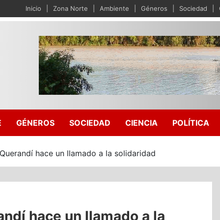
Inicio
Zona Norte
Ambiente
Géneros
Sociedad
E
GÉNEROS
SOCIEDAD
CIENCIA
POLÍTICA
uerandí hace un llamado a la solidaridad
ndí hace un llamado a la