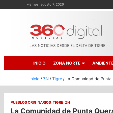
Saltar
viernes, agosto 7, 2026
al
contenido
LAS NOTICIAS DESDE EL DELTA DE TIGRE
INICIO
ZONA NORTE
AMBIENT
Inicio
ZN
Tigre
La Comunidad de Punta Q
PUEBLOS ORIGINARIOS
TIGRE
ZN
La Comunidad de Punta Quera