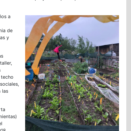
ños a
mia de
as y
as
aller,
s
l techo
sociales,
 las
rta
mientas)
l
018