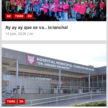
AV
TIGRE
ZN
Ay ay ay que se va… la lancha!
14 julio, 2026
dn
TIGRE
ZN