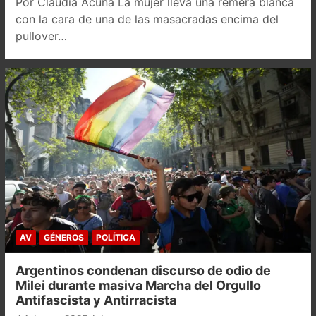
Por Claudia Acuña La mujer lleva una remera blanca
con la cara de una de las masacradas encima del
pullover…
AV
GÉNEROS
POLÍTICA
Argentinos condenan discurso de odio de
Milei durante masiva Marcha del Orgullo
Antifascista y Antirracista