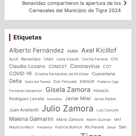
Benavídez compartieron la apertura de los
Carnavales del Municipio de Tigre 2024
Etiquetas
Alberto Fernández
Axel Kicillof
AMBA
Benavidez
CFK
AySA
CABA
Carla Vizzotti
Cecilia Ferreira
Coronavirus
Claudio Lozano
CONICET
COT
COVID-19
Cuarentena
Cristina Fernández de Kirchner
Delta
Don Torcuato
Delta del Paraná
EDENOR
Federico Ugo
Gisela Zamora
Horacio
Fernando Abramzon
Javier Milei
Rodriguez Larreta
Incendios
Javier Parbst
Julio Zamora
Juan Andreotti
Luis Cancelo
Malena Galmarini
Mario Zamora
Martín Guzmán
MAT
San
Patricia Bullrich
Río Paraná
Mauricio Macri
Salud
Pandemia