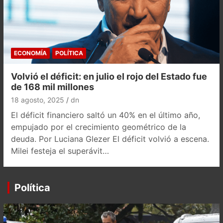
ECONOMÍA
POLÍTICA
Volvió el déficit: en julio el rojo del Estado fue
de 168 mil millones
18 agosto, 2025
dn
El déficit financiero saltó un 40% en el último año,
empujado por el crecimiento geométrico de la
deuda. Por Luciana Glezer El déficit volvió a escena.
Milei festeja el superávit…
Política