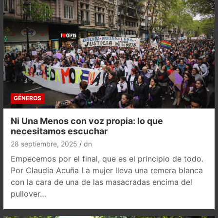
GÉNEROS
Ni Una Menos con voz propia: lo que
necesitamos escuchar
28 septiembre, 2025
dn
Empecemos por el final, que es el principio de todo.
Por Claudia Acuña La mujer lleva una remera blanca
con la cara de una de las masacradas encima del
pullover…