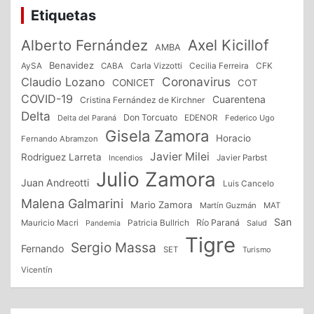
entradas
Etiquetas
Alberto Fernández
Axel Kicillof
AMBA
Benavidez
CFK
AySA
CABA
Carla Vizzotti
Cecilia Ferreira
Coronavirus
Claudio Lozano
CONICET
COT
COVID-19
Cuarentena
Cristina Fernández de Kirchner
Delta
Don Torcuato
Delta del Paraná
EDENOR
Federico Ugo
Gisela Zamora
Horacio
Fernando Abramzon
Javier Milei
Rodriguez Larreta
Incendios
Javier Parbst
Julio Zamora
Juan Andreotti
Luis Cancelo
Malena Galmarini
Mario Zamora
Martín Guzmán
MAT
San
Patricia Bullrich
Río Paraná
Mauricio Macri
Salud
Pandemia
Tigre
Sergio Massa
Fernando
SET
Turismo
Vicentín