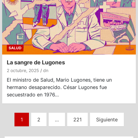
SALUD
La sangre de Lugones
2 octubre, 2025
dn
El ministro de Salud, Mario Lugones, tiene un
hermano desaparecido. César Lugones fue
secuestrado en 1976…
Paginación
1
2
…
221
Siguiente
de