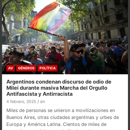
AV
GÉNEROS
POLÍTICA
Argentinos condenan discurso de odio de
Milei durante masiva Marcha del Orgullo
Antifascista y Antirracista
4 febrero, 2025
dn
Miles de personas se unieron a movilizaciones en
Buenos Aires, otras ciudades argentinas y urbes de
Europa y América Latina. Cientos de miles de