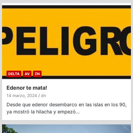
DELTA
AV
ZN
Edenor te mata!
14 marzo, 2024
dn
Desde que edenor desembarco en las islas en los 90,
ya mostró la hilacha y empezó…