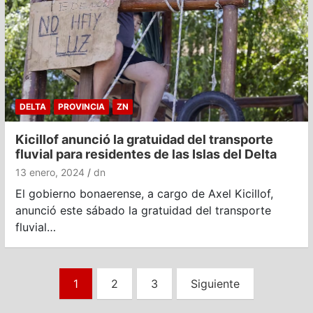
DELTA
PROVINCIA
ZN
Kicillof anunció la gratuidad del transporte
fluvial para residentes de las Islas del Delta
13 enero, 2024
dn
El gobierno bonaerense, a cargo de Axel Kicillof,
anunció este sábado la gratuidad del transporte
fluvial…
Paginación
1
2
3
Siguiente
de