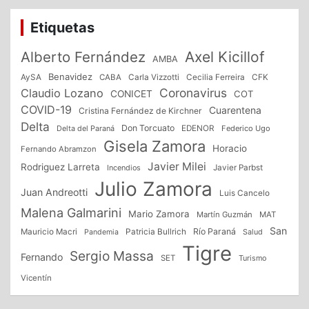
entradas
Etiquetas
Alberto Fernández
Axel Kicillof
AMBA
Benavidez
CFK
AySA
CABA
Carla Vizzotti
Cecilia Ferreira
Coronavirus
Claudio Lozano
CONICET
COT
COVID-19
Cuarentena
Cristina Fernández de Kirchner
Delta
Don Torcuato
Delta del Paraná
EDENOR
Federico Ugo
Gisela Zamora
Horacio
Fernando Abramzon
Javier Milei
Rodriguez Larreta
Incendios
Javier Parbst
Julio Zamora
Juan Andreotti
Luis Cancelo
Malena Galmarini
Mario Zamora
Martín Guzmán
MAT
San
Patricia Bullrich
Río Paraná
Mauricio Macri
Salud
Pandemia
Tigre
Sergio Massa
Fernando
SET
Turismo
Vicentín