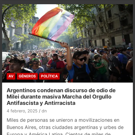
AV
GÉNEROS
POLÍTICA
Argentinos condenan discurso de odio de
Milei durante masiva Marcha del Orgullo
Antifascista y Antirracista
4 febrero, 2025
dn
Miles de personas se unieron a movilizaciones en
Buenos Aires, otras ciudades argentinas y urbes de
Europa y América Latina. Cientos de miles de