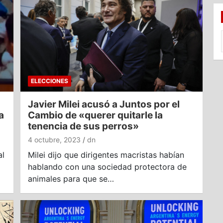
ELECCIONES
Javier Milei acusó a Juntos por el
a
Cambio de «querer quitarle la
tenencia de sus perros»
4 octubre, 2023
dn
al
Milei dijo que dirigentes macristas habían
hablando con una sociedad protectora de
animales para que se…