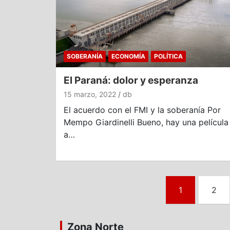
SOBERANÍA
ECONOMÍA
POLÍTICA
El Paraná: dolor y esperanza
15 marzo, 2022
db
El acuerdo con el FMI y la soberanía Por
Mempo Giardinelli Bueno, hay una película
a…
Paginación
1
2
de
entradas
Zona Norte