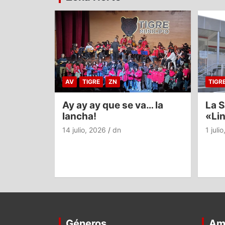
AV
TIGRE
ZN
TIGR
Ay ay ay que se va… la
La S
lancha!
«Li
14 julio, 2026
dn
1 juli
Géneros
Am