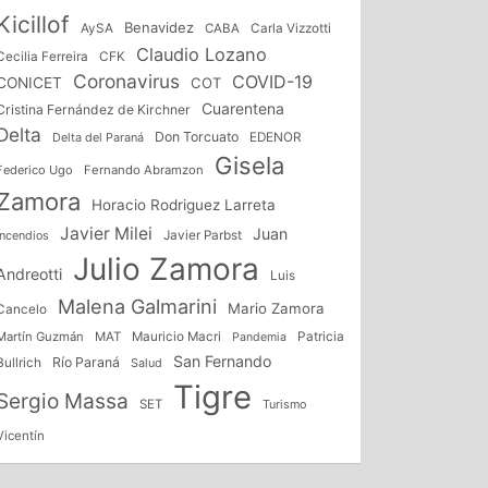
Kicillof
Benavidez
AySA
CABA
Carla Vizzotti
Claudio Lozano
CFK
Cecilia Ferreira
Coronavirus
COVID-19
CONICET
COT
Cuarentena
Cristina Fernández de Kirchner
Delta
Don Torcuato
Delta del Paraná
EDENOR
Gisela
Federico Ugo
Fernando Abramzon
Zamora
Horacio Rodriguez Larreta
Javier Milei
Juan
Incendios
Javier Parbst
Julio Zamora
Andreotti
Luis
Malena Galmarini
Mario Zamora
Cancelo
Patricia
Martín Guzmán
MAT
Mauricio Macri
Pandemia
San Fernando
Bullrich
Río Paraná
Salud
Tigre
Sergio Massa
SET
Turismo
Vicentín