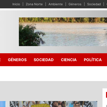
Inicio
Zona Norte
Ambiente
Géneros
Sociedad
E
GÉNEROS
SOCIEDAD
CIENCIA
POLÍTICA
i