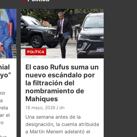
POLÍTICA
ial
El caso Rufus suma un
oyo”
nuevo escándalo por
la filtración del
nombramiento de
nir
Mahiques
la
vela
18 mayo, 2026
dn
ar el
Una semana antes de la
co
designación, la cuenta atribuida
a Martín Menem adelantó el