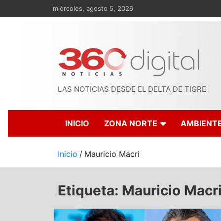
Saltar
miércoles, agosto 5, 2026
al
contenido
LAS NOTICIAS DESDE EL DELTA DE TIGRE
INICIO
ZONA NORTE
AMBIENT
Inicio
Mauricio Macri
Etiqueta:
Mauricio Macr