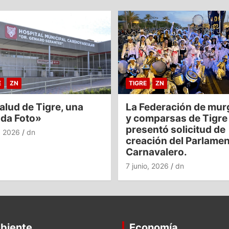
E
ZN
TIGRE
ZN
alud de Tigre, una
La Federación de mur
nda Foto»
y comparsas de Tigre
presentó solicitud de
o, 2026
dn
creación del Parlame
Carnavalero.
7 junio, 2026
dn
biente
Economía