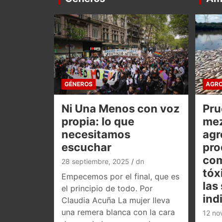
GÉNEROS
AGRO
Ni Una Menos con voz
Pru
propia: lo que
mez
necesitamos
agr
escuchar
pro
co
28 septiembre, 2025
dn
tóx
Empecemos por el final, que es
las
el principio de todo. Por
ind
Claudia Acuña La mujer lleva
una remera blanca con la cara
12 no