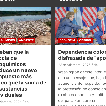
QUÍMICOS
AMBIENTE
ECONOMÍA
OPINIÓN
eban que la
Dependencia colon
cla de
disfrazada de “ap
oquímicos
23 septiembre, 2025
dn
duce un nuevo
Washington decide interve
mpuesto más
con un mensaje que, bajo 
ico que la suma de
apariencia de respaldo, re
 sustancias
la pretensión de condicion
ividuales
rumbo económico y políti
del país. Por: Lorena
viembre, 2024
dn