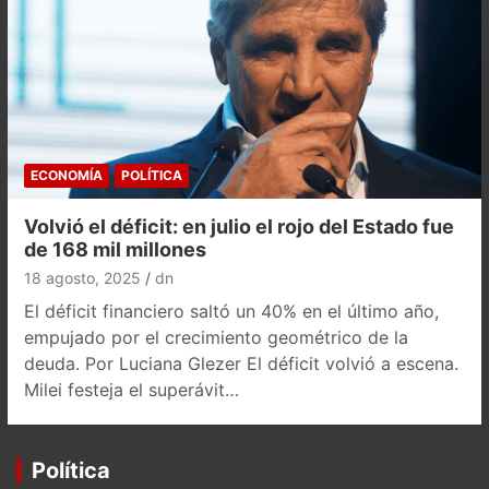
ECONOMÍA
POLÍTICA
Volvió el déficit: en julio el rojo del Estado fue
de 168 mil millones
18 agosto, 2025
dn
El déficit financiero saltó un 40% en el último año,
empujado por el crecimiento geométrico de la
deuda. Por Luciana Glezer El déficit volvió a escena.
Milei festeja el superávit…
Política