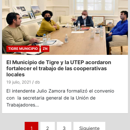
TIGRE MUNICIPIO
ZN
El Municipio de Tigre y la UTEP acordaron
fortalecer el trabajo de las cooperativas
locales
19 julio, 2021
db
El intendente Julio Zamora formalizó el convenio
con la secretaria general de la Unión de
Trabajadores…
Paginación
1
2
3
Siguiente