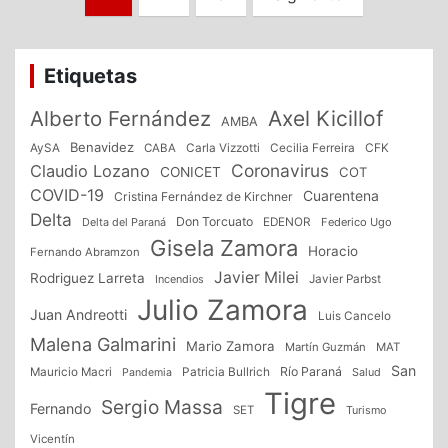
de
entradas
Etiquetas
Alberto Fernández
Axel Kicillof
AMBA
Benavidez
CFK
AySA
CABA
Carla Vizzotti
Cecilia Ferreira
Coronavirus
Claudio Lozano
CONICET
COT
COVID-19
Cuarentena
Cristina Fernández de Kirchner
Delta
Don Torcuato
Delta del Paraná
EDENOR
Federico Ugo
Gisela Zamora
Horacio
Fernando Abramzon
Javier Milei
Rodriguez Larreta
Incendios
Javier Parbst
Julio Zamora
Juan Andreotti
Luis Cancelo
Malena Galmarini
Mario Zamora
Martín Guzmán
MAT
San
Patricia Bullrich
Río Paraná
Mauricio Macri
Salud
Pandemia
Tigre
Sergio Massa
Fernando
SET
Turismo
Vicentín