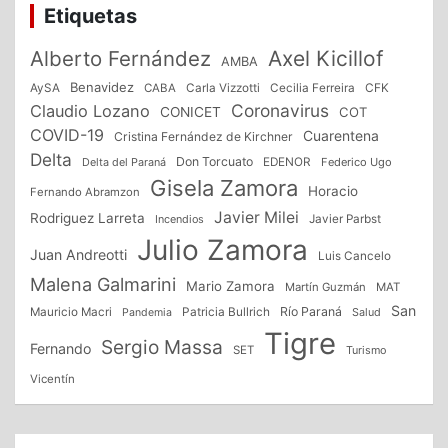
Etiquetas
Alberto Fernández
Axel Kicillof
AMBA
Benavidez
CFK
AySA
CABA
Carla Vizzotti
Cecilia Ferreira
Coronavirus
Claudio Lozano
CONICET
COT
COVID-19
Cuarentena
Cristina Fernández de Kirchner
Delta
Don Torcuato
Delta del Paraná
EDENOR
Federico Ugo
Gisela Zamora
Horacio
Fernando Abramzon
Javier Milei
Rodriguez Larreta
Incendios
Javier Parbst
Julio Zamora
Juan Andreotti
Luis Cancelo
Malena Galmarini
Mario Zamora
Martín Guzmán
MAT
San
Patricia Bullrich
Río Paraná
Mauricio Macri
Salud
Pandemia
Tigre
Sergio Massa
Fernando
SET
Turismo
Vicentín