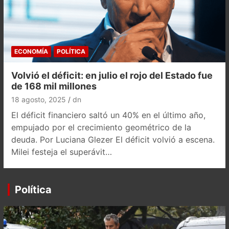
ECONOMÍA
POLÍTICA
Volvió el déficit: en julio el rojo del Estado fue
de 168 mil millones
18 agosto, 2025
dn
El déficit financiero saltó un 40% en el último año,
empujado por el crecimiento geométrico de la
deuda. Por Luciana Glezer El déficit volvió a escena.
Milei festeja el superávit…
Política