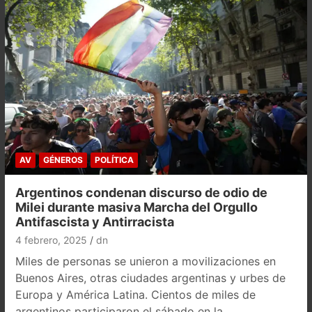
AV
GÉNEROS
POLÍTICA
Argentinos condenan discurso de odio de
Milei durante masiva Marcha del Orgullo
Antifascista y Antirracista
4 febrero, 2025
dn
Miles de personas se unieron a movilizaciones en
Buenos Aires, otras ciudades argentinas y urbes de
Europa y América Latina. Cientos de miles de
argentinos participaron el sábado en la…