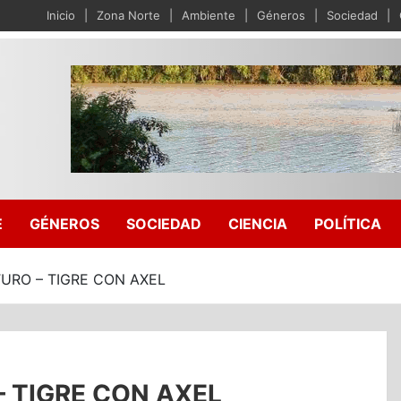
Inicio
Zona Norte
Ambiente
Géneros
Sociedad
E
GÉNEROS
SOCIEDAD
CIENCIA
POLÍTICA
URO – TIGRE CON AXEL
 TIGRE CON AXEL