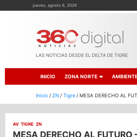
Saltar
jueves, agosto 6, 2026
al
contenido
LAS NOTICIAS DESDE EL DELTA DE TIGRE
INICIO
ZONA NORTE
AMBIENT
Inicio
ZN
Tigre
MESA DERECHO AL FUT
AV
TIGRE
ZN
MESA DERECHO AL FUTURO –