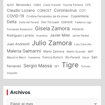
Benavidez
CFK
AySA
CABA
Carla Vizzotti
Cecilia Ferreira
Coronavirus
Claudio Lozano
CONICET
COT
COVID-19
Cuarentena
Cristina Fernández de Kirchner
Delta
Don Torcuato
Delta del Paraná
EDENOR
Federico Ugo
Gisela Zamora
Horacio
Fernando Abramzon
Javier Milei
Rodriguez Larreta
Incendios
Javier Parbst
Julio Zamora
Juan Andreotti
Luis Cancelo
Malena Galmarini
Mario Zamora
Martín Guzmán
MAT
San
Patricia Bullrich
Río Paraná
Mauricio Macri
Salud
Pandemia
Tigre
Sergio Massa
Fernando
SET
Turismo
Vicentín
Archivos
Archivos