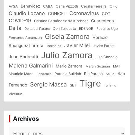
Benavidez
CFK
AySA
CABA
Carla Vizzotti
Cecilia Ferreira
Coronavirus
Claudio Lozano
CONICET
COT
COVID-19
Cuarentena
Cristina Fernández de Kirchner
Delta
Don Torcuato
Delta del Paraná
EDENOR
Federico Ugo
Gisela Zamora
Horacio
Fernando Abramzon
Javier Milei
Rodriguez Larreta
Incendios
Javier Parbst
Julio Zamora
Juan Andreotti
Luis Cancelo
Malena Galmarini
Mario Zamora
Martín Guzmán
MAT
San
Patricia Bullrich
Río Paraná
Mauricio Macri
Salud
Pandemia
Tigre
Sergio Massa
Fernando
SET
Turismo
Vicentín
Archivos
Archivos