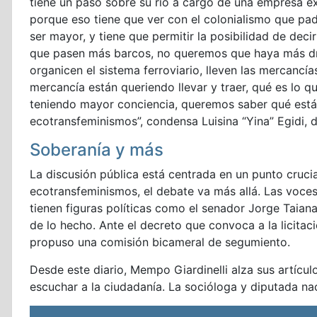
tiene un paso sobre su río a cargo de una empresa ex
porque eso tiene que ver con el colonialismo que pa
ser mayor, y tiene que permitir la posibilidad de deci
que pasen más barcos, no queremos que haya más dra
organicen el sistema ferroviario, lleven las mercan
mercancía están queriendo llevar y traer, qué es lo
teniendo mayor conciencia, queremos saber qué está
ecotransfeminismos”, condensa Luisina “Yina” Egidi, 
Soberanía y más
La discusión pública está centrada en un punto crucia
ecotransfeminismos, el debate va más allá. Las voce
tienen figuras políticas como el senador Jorge Taiana
de lo hecho. Ante el decreto que convoca a la licitac
propuso una comisión bicameral de segumiento.
Desde este diario, Mempo Giardinelli alza sus artículo
escuchar a la ciudadanía. La socióloga y diputada n