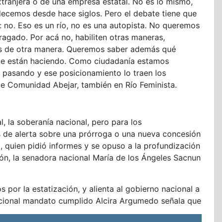
tranjera o de una empresa estatal. No es lo mismo,
decemos desde hace siglos. Pero el debate tiene que
r: no. Eso es un río, no es una autopista. No queremos
gado. Por acá no, habiliten otras maneras,
cías de otra manera. Queremos saber además qué
 que están haciendo. Como ciudadanía estamos
 pasando y ese posicionamiento lo traen los
de Comunidad Abejar, también en Río Feminista.
l, la soberanía nacional, pero para los
s de alerta sobre una prórroga o una nueva concesión
, quien pidió informes y se opuso a la profundización
ión, la senadora nacional María de los Ángeles Sacnun
s por la estatización, y alienta al gobierno nacional a
acional mandato cumplido Alcira Argumedo señala que