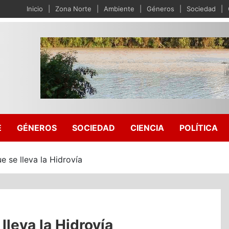
Inicio
Zona Norte
Ambiente
Géneros
Sociedad
E
GÉNEROS
SOCIEDAD
CIENCIA
POLÍTICA
e se lleva la Hidrovía
lleva la Hidrovía