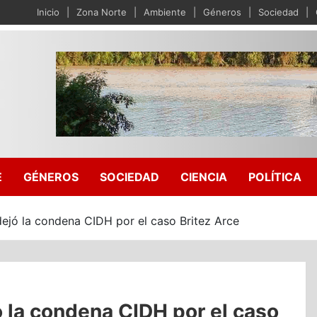
Inicio
Zona Norte
Ambiente
Géneros
Sociedad
E
GÉNEROS
SOCIEDAD
CIENCIA
POLÍTICA
dejó la condena CIDH por el caso Britez Arce
ó la condena CIDH por el caso