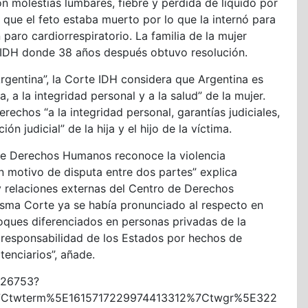
on molestias lumbares, fiebre y pérdida de líquido por
 que el feto estaba muerto por lo que la internó para
 paro cardiorrespiratorio. La familia de la mujer
a CIDH donde 38 años después obtuvo resolución.
Argentina”, la Corte IDH considera que Argentina es
, a la integridad personal y a la salud” de la mujer.
rechos “a la integridad personal, garantías judiciales,
ón judicial” de la hija y el hijo de la víctima.
 de Derechos Humanos reconoce la violencia
un motivo de disputa entre dos partes” explica
y relaciones externas del Centro de Derechos
misma Corte ya se había pronunciado al respecto en
ques diferenciados en personas privadas de la
a responsabilidad de los Estados por hechos de
tenciarios”, añade.
026753?
7Ctwterm%5E1615717229974413312%7Ctwgr%5E322