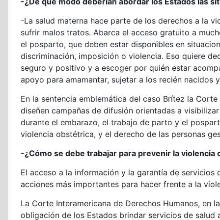
-¿De qué modo deberían abordar los Estados las sit
-La salud materna hace parte de los derechos a la vida
sufrir malos tratos. Abarca el acceso gratuito a much
el posparto, que deben estar disponibles en situacion
discriminación, imposición o violencia. Eso quiere de
seguro y positivo y a escoger por quién estar acomp
apoyo para amamantar, sujetar a los recién nacidos y
En la sentencia emblemática del caso Brítez la Corte
diseñen campañas de difusión orientadas a visibiliza
durante el embarazo, el trabajo de parto y el pospar
violencia obstétrica, y el derecho de las personas ge
-¿Cómo se debe trabajar para prevenir la violencia 
El acceso a la información y la garantía de servicios
acciones más importantes para hacer frente a la viol
La Corte Interamericana de Derechos Humanos, en la s
obligación de los Estados brindar servicios de salud