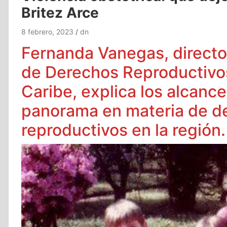
Britez Arce
8 febrero, 2023
dn
Fernanda Vanegas, directo
de Derechos Reproductivos
Caribe, explica los alcance
panorama en materia de d
reproductivos en la región.