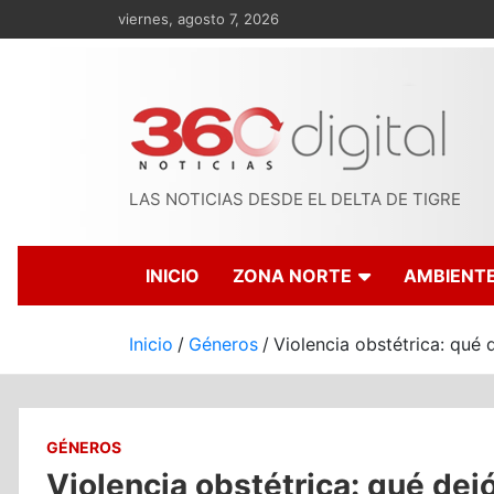
Saltar
viernes, agosto 7, 2026
al
contenido
LAS NOTICIAS DESDE EL DELTA DE TIGRE
INICIO
ZONA NORTE
AMBIENT
Inicio
Géneros
Violencia obstétrica: qué 
GÉNEROS
Violencia obstétrica: qué dej