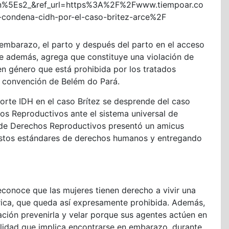
n%5Es2_&ref_url=https%3A%2F%2Fwww.tiempoar.co
-condena-cidh-por-el-caso-britez-arce%2F
l embarazo, el parto y después del parto en el acceso
que además, agrega que constituye una violación de
n género que está prohibida por los tratados
a convención de Belém do Pará.
Corte IDH en el caso Brítez se desprende del caso
hos Reproductivos ante el sistema universal de
de Derechos Reproductivos presentó un amicus
 estos estándares de derechos humanos y entregando
econoce que las mujeres tienen derecho a vivir una
étrica, que queda así expresamente prohibida. Además,
ación prevenirla y velar porque sus agentes actúen en
lidad que implica encontrarse en embarazo, durante