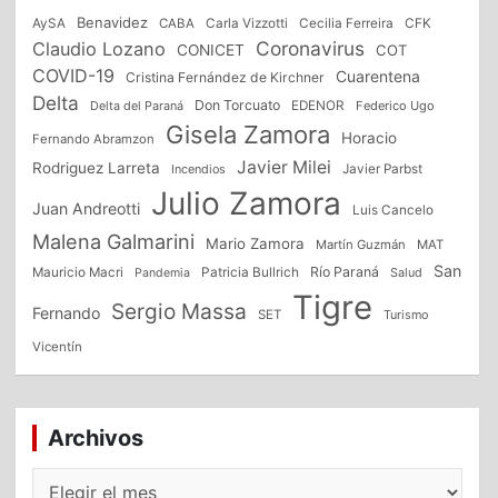
Benavidez
CFK
AySA
CABA
Carla Vizzotti
Cecilia Ferreira
Coronavirus
Claudio Lozano
CONICET
COT
COVID-19
Cuarentena
Cristina Fernández de Kirchner
Delta
Don Torcuato
Delta del Paraná
EDENOR
Federico Ugo
Gisela Zamora
Horacio
Fernando Abramzon
Javier Milei
Rodriguez Larreta
Incendios
Javier Parbst
Julio Zamora
Juan Andreotti
Luis Cancelo
Malena Galmarini
Mario Zamora
Martín Guzmán
MAT
San
Patricia Bullrich
Río Paraná
Mauricio Macri
Salud
Pandemia
Tigre
Sergio Massa
Fernando
SET
Turismo
Vicentín
Archivos
Archivos