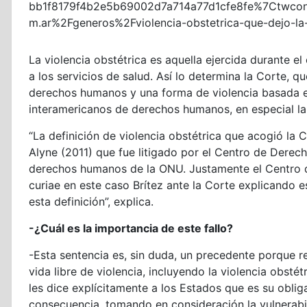
bb1f8179f4b2e5b69002d7a714a77d1cfe8fe%7Ctwco
m.ar%2Fgeneros%2Fviolencia-obstetrica-que-dejo-la
La violencia obstétrica es aquella ejercida durante e
a los servicios de salud. Así lo determina la Corte, 
derechos humanos y una forma de violencia basada e
interamericanos de derechos humanos, en especial l
“La definición de violencia obstétrica que acogió la 
Alyne (2011) que fue litigado por el Centro de Derec
derechos humanos de la ONU. Justamente el Centro 
curiae en este caso Brítez ante la Corte explicando
esta definición”, explica.
-¿Cuál es la importancia de este fallo?
-Esta sentencia es, sin duda, un precedente porque r
vida libre de violencia, incluyendo la violencia obst
les dice explícitamente a los Estados que es su oblig
consecuencia, tomando en consideración la vulnerabi