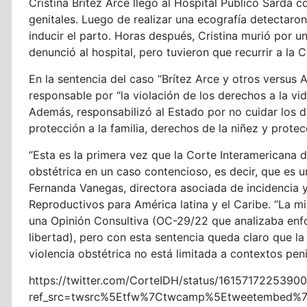
Cristina Brítez Arce llegó al Hospital Público Sardá c
genitales. Luego de realizar una ecografía detectaron
inducir el parto. Horas después, Cristina murió por un
denunció al hospital, pero tuvieron que recurrir a l
En la sentencia del caso “Brítez Arce y otros versus 
responsable por “la violación de los derechos a la vida
Además, responsabilizó al Estado por no cuidar los de
protección a la familia, derechos de la niñez y protecci
“Esta es la primera vez que la Corte Interamericana
obstétrica en un caso contencioso, es decir, que es 
Fernanda Vanegas, directora asociada de incidencia 
Reproductivos para América latina y el Caribe. “La 
una Opinión Consultiva (OC-29/22 que analizaba enfo
libertad), pero con esta sentencia queda claro que l
violencia obstétrica no está limitada a contextos peni
https://twitter.com/CorteIDH/status/1615717225390
ref_src=twsrc%5Etfw%7Ctwcamp%5Etweetembed%