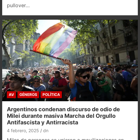
pullover…
AV
GÉNEROS
POLÍTICA
Argentinos condenan discurso de odio de
Milei durante masiva Marcha del Orgullo
Antifascista y Antirracista
4 febrero, 2025
dn
Miles de personas se unieron a movilizaciones en