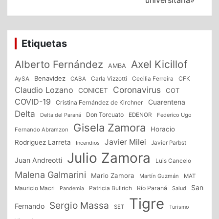
universitaria»
Etiquetas
Alberto Fernández
Axel Kicillof
AMBA
Benavidez
CFK
AySA
CABA
Carla Vizzotti
Cecilia Ferreira
Coronavirus
Claudio Lozano
CONICET
COT
COVID-19
Cuarentena
Cristina Fernández de Kirchner
Delta
Don Torcuato
Delta del Paraná
EDENOR
Federico Ugo
Gisela Zamora
Horacio
Fernando Abramzon
Javier Milei
Rodriguez Larreta
Incendios
Javier Parbst
Julio Zamora
Juan Andreotti
Luis Cancelo
Malena Galmarini
Mario Zamora
Martín Guzmán
MAT
San
Patricia Bullrich
Río Paraná
Mauricio Macri
Salud
Pandemia
Tigre
Sergio Massa
Fernando
SET
Turismo