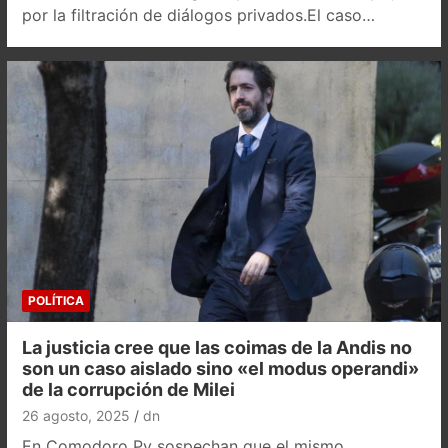
por la filtración de diálogos privados.El caso…
POLÍTICA
La justicia cree que las coimas de la Andis no
son un caso aislado sino «el modus operandi»
de la corrupción de Milei
26 agosto, 2025
dn
En Comodoro Py sospechan que el mismo