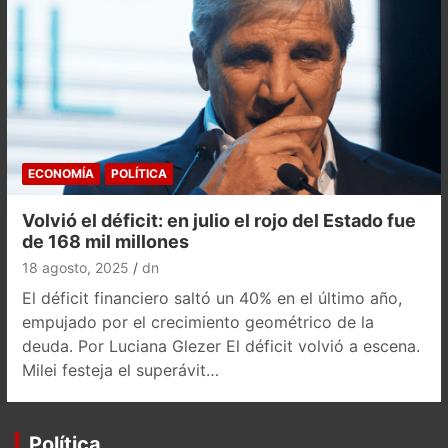
ECONOMÍA
POLÍTICA
Volvió el déficit: en julio el rojo del Estado fue
de 168 mil millones
18 agosto, 2025
dn
El déficit financiero saltó un 40% en el último año,
empujado por el crecimiento geométrico de la
deuda. Por Luciana Glezer El déficit volvió a escena.
Milei festeja el superávit…
Política