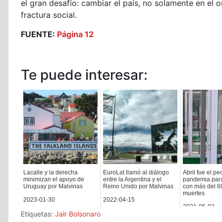
el gran desafío: cambiar el país, no solamente en el 
fractura social.
FUENTE:
Página 12
Te puede interesar:
Lacalle y la derecha
EuroLat llamó al diálogo
Abril fue el pe
minimizan el apoyo de
entre la Argentina y el
pandemia par
Uruguay por Malvinas
Reino Unido por Malvinas
con más del 6
muertes
2023-01-30
2022-04-15
2021-05-02
Etiquetas:
Jair Bolsonaro