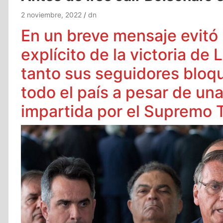
2 noviembre, 2022
dn
En un breve mensaje evitó
explícito de la victoria de 
tanto sus seguidores bloq
todo el país a pesar de un
impartida por el Supremo T