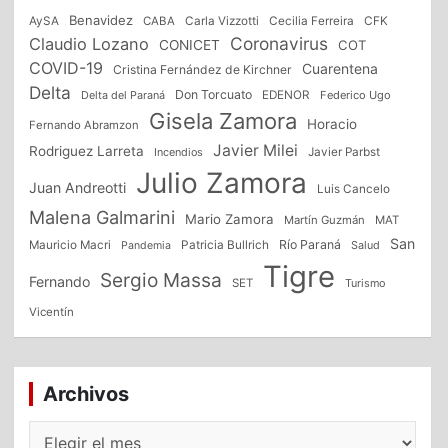
Benavidez
CFK
AySA
CABA
Carla Vizzotti
Cecilia Ferreira
Coronavirus
Claudio Lozano
CONICET
COT
COVID-19
Cuarentena
Cristina Fernández de Kirchner
Delta
Don Torcuato
Delta del Paraná
EDENOR
Federico Ugo
Gisela Zamora
Horacio
Fernando Abramzon
Javier Milei
Rodriguez Larreta
Incendios
Javier Parbst
Julio Zamora
Juan Andreotti
Luis Cancelo
Malena Galmarini
Mario Zamora
Martín Guzmán
MAT
San
Patricia Bullrich
Río Paraná
Mauricio Macri
Salud
Pandemia
Tigre
Sergio Massa
Fernando
SET
Turismo
Vicentín
Archivos
Archivos