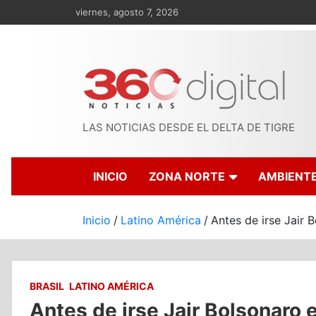
Saltar
viernes, agosto 7, 2026
al
contenido
LAS NOTICIAS DESDE EL DELTA DE TIGRE
INICIO
ZONA NORTE
AMBIENT
Inicio
Latino América
Antes de irse Jair B
BRASIL
LATINO AMÉRICA
Antes de irse Jair Bolsonaro e