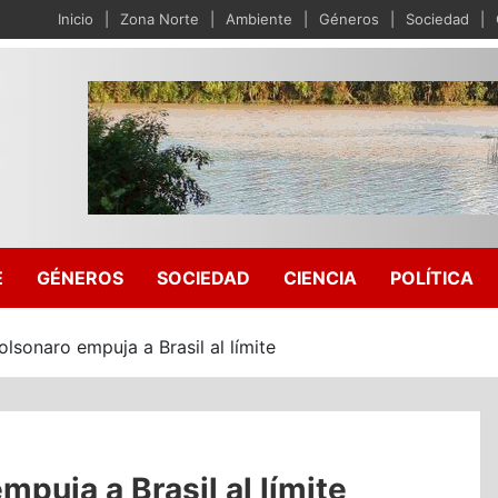
Inicio
Zona Norte
Ambiente
Géneros
Sociedad
E
GÉNEROS
SOCIEDAD
CIENCIA
POLÍTICA
olsonaro empuja a Brasil al límite
mpuja a Brasil al límite