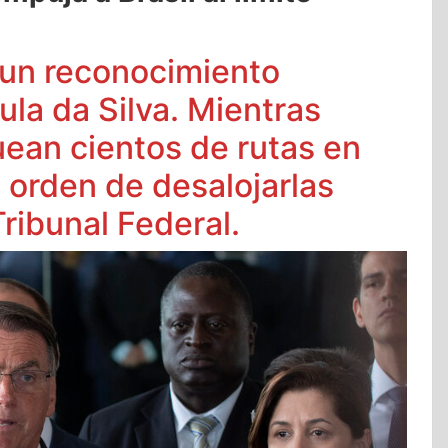
 un reconocimiento
Lula da Silva. Mientras
uean cientos de rutas en
a orden de desalojarlas
ribunal Federal.