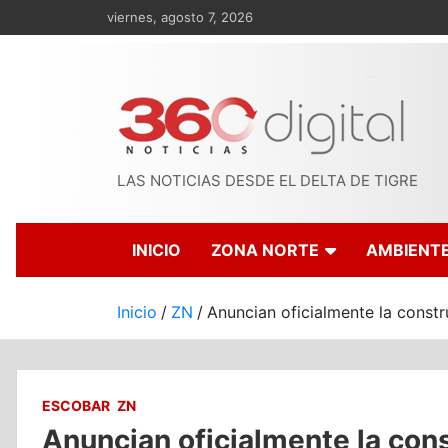
Saltar
viernes, agosto 7, 2026
al
contenido
LAS NOTICIAS DESDE EL DELTA DE TIGRE
INICIO
ZONA NORTE
AMBIENT
Inicio
ZN
Anuncian oficialmente la const
ESCOBAR
ZN
Anuncian oficialmente la con