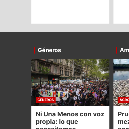
Géneros
Am
GÉNEROS
AGRO
Ni Una Menos con voz
Pru
propia: lo que
mez