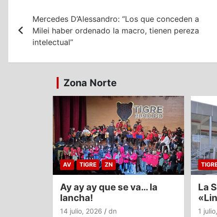
Navegación
Mercedes D’Alessandro: “Los que conceden a
de
Milei haber ordenado la macro, tienen pereza
entradas
intelectual”
Zona Norte
AV
TIGRE
ZN
TIGR
Ay ay ay que se va… la
La S
lancha!
«Li
14 julio, 2026
dn
1 juli