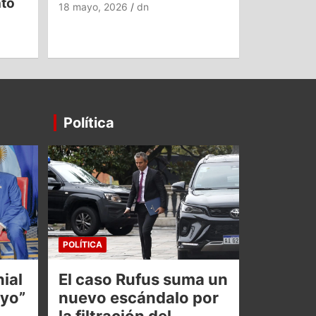
nto
18 mayo, 2026
dn
Política
POLÍTICA
ial
El caso Rufus suma un
oyo”
nuevo escándalo por