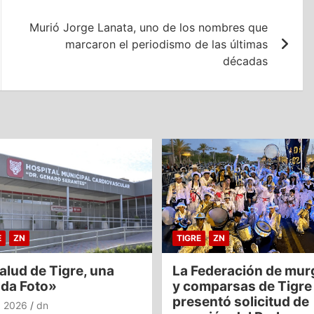
Murió Jorge Lanata, uno de los nombres que
marcaron el periodismo de las últimas
décadas
E
ZN
TIGRE
ZN
alud de Tigre, una
La Federación de mur
nda Foto»
y comparsas de Tigre
presentó solicitud de
o, 2026
dn