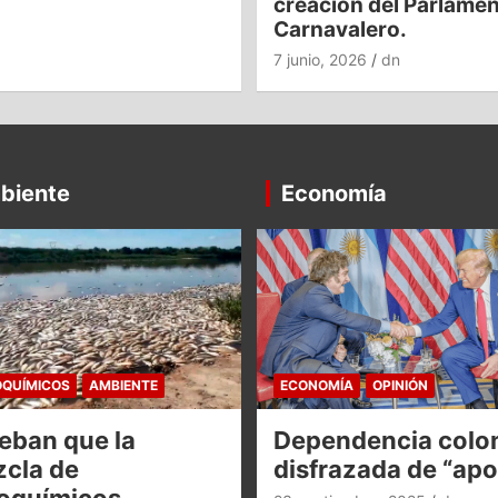
creación del Parlame
Carnavalero.
7 junio, 2026
dn
biente
Economía
QUÍMICOS
AMBIENTE
ECONOMÍA
OPINIÓN
eban que la
Dependencia colon
cla de
disfrazada de “ap