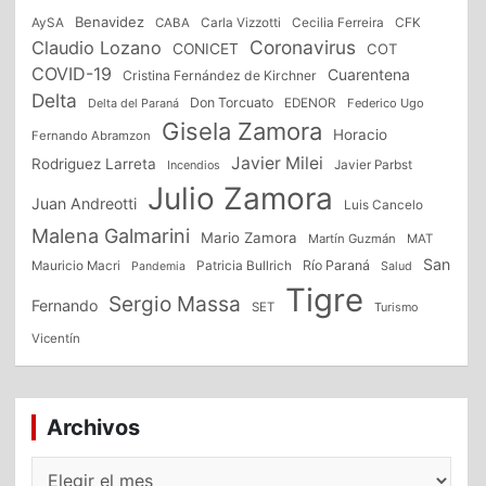
Benavidez
CFK
AySA
CABA
Carla Vizzotti
Cecilia Ferreira
Coronavirus
Claudio Lozano
CONICET
COT
COVID-19
Cuarentena
Cristina Fernández de Kirchner
Delta
Don Torcuato
Delta del Paraná
EDENOR
Federico Ugo
Gisela Zamora
Horacio
Fernando Abramzon
Javier Milei
Rodriguez Larreta
Incendios
Javier Parbst
Julio Zamora
Juan Andreotti
Luis Cancelo
Malena Galmarini
Mario Zamora
Martín Guzmán
MAT
San
Patricia Bullrich
Río Paraná
Mauricio Macri
Salud
Pandemia
Tigre
Sergio Massa
Fernando
SET
Turismo
Vicentín
Archivos
Archivos