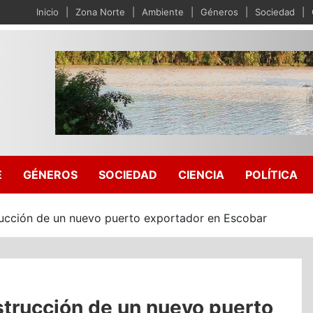
Inicio
Zona Norte
Ambiente
Géneros
Sociedad
E
GÉNEROS
SOCIEDAD
CIENCIA
POLÍTICA
rucción de un nuevo puerto exportador en Escobar
strucción de un nuevo puerto