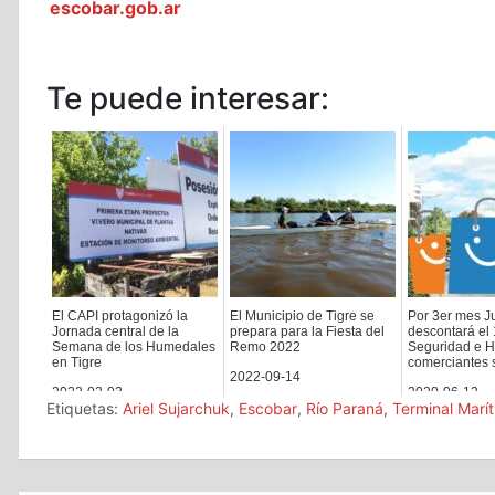
escobar.gob.ar
Te puede interesar:
El CAPI protagonizó la
El Municipio de Tigre se
Por 3er mes J
Jornada central de la
prepara para la Fiesta del
descontará el
Semana de los Humedales
Remo 2022
Seguridad e H
en Tigre
comerciantes s
2022-09-14
2022-02-03
2020-06-12
Etiquetas:
Ariel Sujarchuk
,
Escobar
,
Río Paraná
,
Terminal Marí