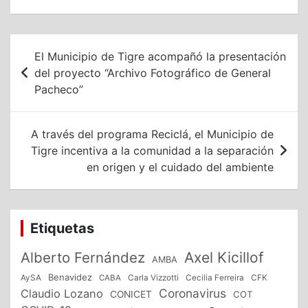
Navegación
El Municipio de Tigre acompañó la presentación
de
del proyecto “Archivo Fotográfico de General
Pacheco”
entradas
A través del programa Reciclá, el Municipio de
Tigre incentiva a la comunidad a la separación
en origen y el cuidado del ambiente
Etiquetas
Alberto Fernández
Axel Kicillof
AMBA
Benavidez
CFK
AySA
CABA
Carla Vizzotti
Cecilia Ferreira
Coronavirus
Claudio Lozano
CONICET
COT