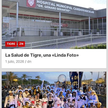
TIGRE
ZN
La Salud de Tigre, una «Linda Foto»
1 julio, 2026
dn