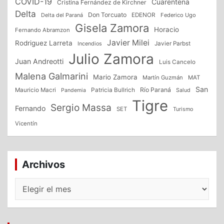
COVID-19
Cuarentena
Cristina Fernández de Kirchner
Delta
Don Torcuato
Delta del Paraná
EDENOR
Federico Ugo
Gisela Zamora
Horacio
Fernando Abramzon
Javier Milei
Rodriguez Larreta
Incendios
Javier Parbst
Julio Zamora
Juan Andreotti
Luis Cancelo
Malena Galmarini
Mario Zamora
Martín Guzmán
MAT
San
Patricia Bullrich
Río Paraná
Mauricio Macri
Salud
Pandemia
Tigre
Sergio Massa
Fernando
SET
Turismo
Vicentín
Archivos
Archivos