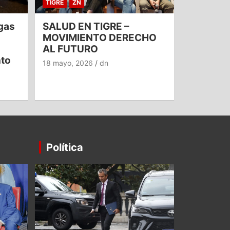
TIGRE
ZN
gas
SALUD EN TIGRE –
MOVIMIENTO DERECHO
AL FUTURO
nto
18 mayo, 2026
dn
Política