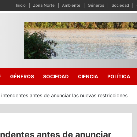
Inicio
Zona Norte
Ambiente
Géneros
Sociedad
E
GÉNEROS
SOCIEDAD
CIENCIA
POLÍTICA
n intendentes antes de anunciar las nuevas restricciones
tendentes antes de anunciar