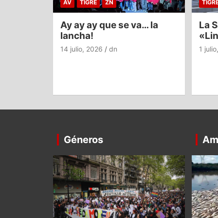
AV
TIGRE
ZN
TIGR
Ay ay ay que se va… la
La S
lancha!
«Li
14 julio, 2026
dn
1 juli
Géneros
Am