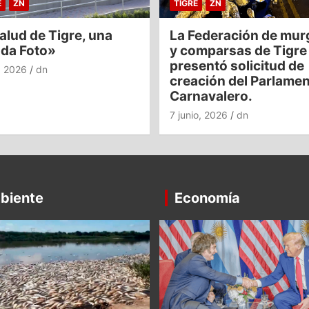
E
ZN
TIGRE
ZN
alud de Tigre, una
La Federación de mur
nda Foto»
y comparsas de Tigre
presentó solicitud de
o, 2026
dn
creación del Parlame
Carnavalero.
7 junio, 2026
dn
biente
Economía