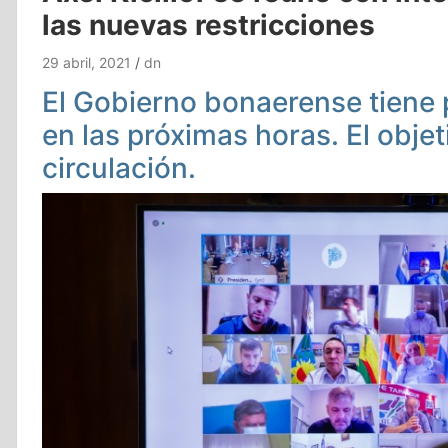
las nuevas restricciones
29 abril, 2021
dn
El Gobierno bonaerense tiene 
en las próximas horas. El objet
circulación.