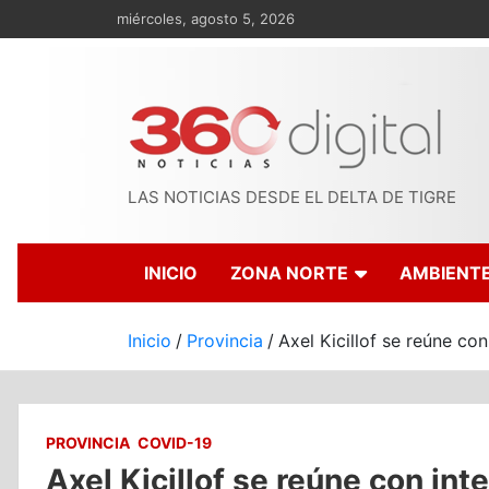
Saltar
miércoles, agosto 5, 2026
al
contenido
LAS NOTICIAS DESDE EL DELTA DE TIGRE
INICIO
ZONA NORTE
AMBIENT
Inicio
Provincia
Axel Kicillof se reúne co
PROVINCIA
COVID-19
Axel Kicillof se reúne con in