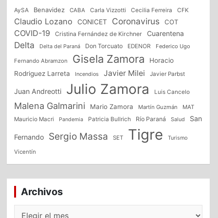
Benavidez
CFK
AySA
CABA
Carla Vizzotti
Cecilia Ferreira
Coronavirus
Claudio Lozano
CONICET
COT
COVID-19
Cuarentena
Cristina Fernández de Kirchner
Delta
Don Torcuato
Delta del Paraná
EDENOR
Federico Ugo
Gisela Zamora
Horacio
Fernando Abramzon
Javier Milei
Rodriguez Larreta
Incendios
Javier Parbst
Julio Zamora
Juan Andreotti
Luis Cancelo
Malena Galmarini
Mario Zamora
Martín Guzmán
MAT
San
Patricia Bullrich
Río Paraná
Mauricio Macri
Salud
Pandemia
Tigre
Sergio Massa
Fernando
SET
Turismo
Vicentín
Archivos
Archivos