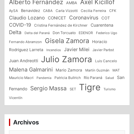
Alberto Fernández
Axel Kicillof
AMBA
Benavidez
CFK
AySA
CABA
Carla Vizzotti
Cecilia Ferreira
Coronavirus
Claudio Lozano
CONICET
COT
COVID-19
Cuarentena
Cristina Fernández de Kirchner
Delta
Don Torcuato
Delta del Paraná
EDENOR
Federico Ugo
Gisela Zamora
Horacio
Fernando Abramzon
Javier Milei
Rodriguez Larreta
Incendios
Javier Parbst
Julio Zamora
Juan Andreotti
Luis Cancelo
Malena Galmarini
Mario Zamora
Martín Guzmán
MAT
San
Patricia Bullrich
Río Paraná
Mauricio Macri
Salud
Pandemia
Tigre
Sergio Massa
Fernando
SET
Turismo
Vicentín
Archivos
Archivos