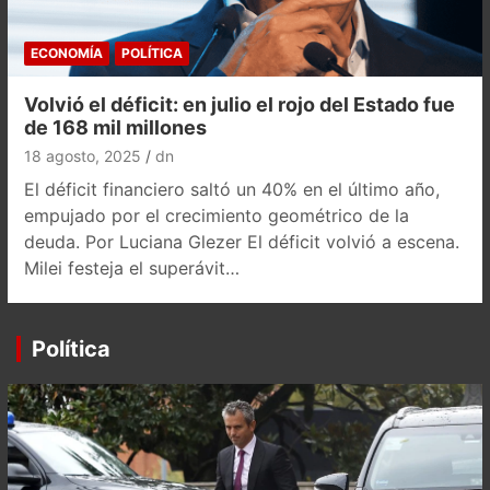
ECONOMÍA
POLÍTICA
Volvió el déficit: en julio el rojo del Estado fue
de 168 mil millones
18 agosto, 2025
dn
El déficit financiero saltó un 40% en el último año,
empujado por el crecimiento geométrico de la
deuda. Por Luciana Glezer El déficit volvió a escena.
Milei festeja el superávit…
Política