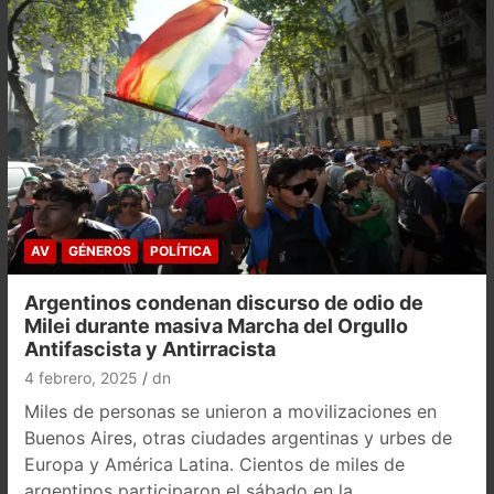
AV
GÉNEROS
POLÍTICA
Argentinos condenan discurso de odio de
Milei durante masiva Marcha del Orgullo
Antifascista y Antirracista
4 febrero, 2025
dn
Miles de personas se unieron a movilizaciones en
Buenos Aires, otras ciudades argentinas y urbes de
Europa y América Latina. Cientos de miles de
argentinos participaron el sábado en la…