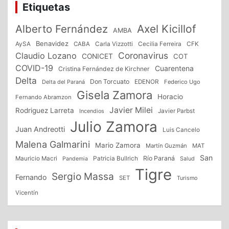
Etiquetas
Alberto Fernández
Axel Kicillof
AMBA
Benavidez
CFK
AySA
CABA
Carla Vizzotti
Cecilia Ferreira
Coronavirus
Claudio Lozano
CONICET
COT
COVID-19
Cuarentena
Cristina Fernández de Kirchner
Delta
Don Torcuato
Delta del Paraná
EDENOR
Federico Ugo
Gisela Zamora
Horacio
Fernando Abramzon
Javier Milei
Rodriguez Larreta
Incendios
Javier Parbst
Julio Zamora
Juan Andreotti
Luis Cancelo
Malena Galmarini
Mario Zamora
Martín Guzmán
MAT
San
Patricia Bullrich
Río Paraná
Mauricio Macri
Salud
Pandemia
Tigre
Sergio Massa
Fernando
SET
Turismo
Vicentín