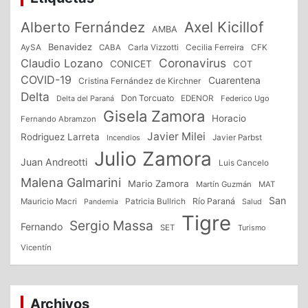
Alberto Fernández
Axel Kicillof
AMBA
Benavidez
CFK
AySA
CABA
Carla Vizzotti
Cecilia Ferreira
Coronavirus
Claudio Lozano
CONICET
COT
COVID-19
Cuarentena
Cristina Fernández de Kirchner
Delta
Don Torcuato
Delta del Paraná
EDENOR
Federico Ugo
Gisela Zamora
Horacio
Fernando Abramzon
Javier Milei
Rodriguez Larreta
Incendios
Javier Parbst
Julio Zamora
Juan Andreotti
Luis Cancelo
Malena Galmarini
Mario Zamora
Martín Guzmán
MAT
San
Patricia Bullrich
Río Paraná
Mauricio Macri
Salud
Pandemia
Tigre
Sergio Massa
Fernando
SET
Turismo
Vicentín
Archivos