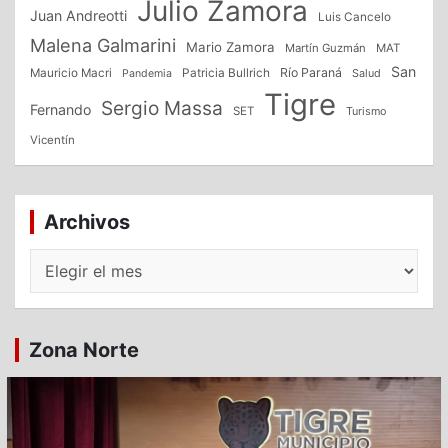
Julio Zamora
Juan Andreotti
Luis Cancelo
Malena Galmarini
Mario Zamora
Martín Guzmán
MAT
San
Patricia Bullrich
Río Paraná
Mauricio Macri
Salud
Pandemia
Tigre
Sergio Massa
Fernando
SET
Turismo
Vicentín
Archivos
Archivos
Zona Norte