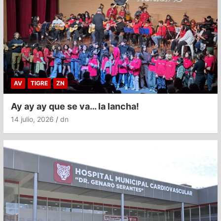
AV
TIGRE
ZN
Ay ay ay que se va… la lancha!
14 julio, 2026
dn