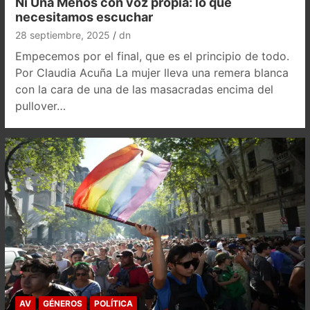
Ni Una Menos con voz propia: lo que
necesitamos escuchar
28 septiembre, 2025
dn
Empecemos por el final, que es el principio de todo.
Por Claudia Acuña La mujer lleva una remera blanca
con la cara de una de las masacradas encima del
pullover…
AV
GÉNEROS
POLÍTICA