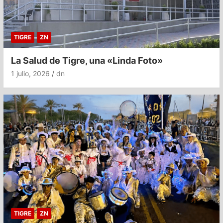
TIGRE
ZN
La Salud de Tigre, una «Linda Foto»
1 julio, 2026
dn
TIGRE
ZN