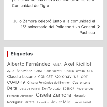
entradas
Comunidad de Tigre
Julio Zamora celebró junto a la comunidad el
15° aniversario del Polideportivo General
Pacheco
Etiquetas
Alberto Fernández
Axel Kicillof
AMBA
Benavidez
CFK
AySA
CABA
Carla Vizzotti
Cecilia Ferreira
Coronavirus
Claudio Lozano
CONICET
COT
COVID-19
Cuarentena
Cristina Fernández de Kirchner
Delta
Don Torcuato
Delta del Paraná
EDENOR
Federico Ugo
Gisela Zamora
Horacio
Fernando Abramzon
Javier Milei
Rodriguez Larreta
Incendios
Javier Parbst