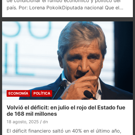
de condicionar el rumbo económico y político del
país. Por: Lorena PokoikDiputada nacional Que el…
ECONOMÍA
POLÍTICA
Volvió el déficit: en julio el rojo del Estado fue
de 168 mil millones
18 agosto, 2025
dn
El déficit financiero saltó un 40% en el último año,