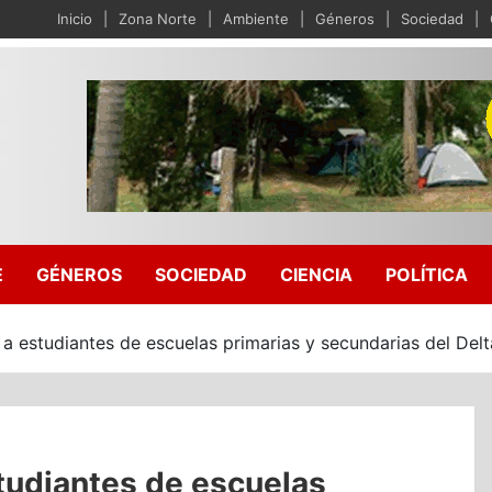
Inicio
Zona Norte
Ambiente
Géneros
Sociedad
E
GÉNEROS
SOCIEDAD
CIENCIA
POLÍTICA
 a estudiantes de escuelas primarias y secundarias del Delt
studiantes de escuelas