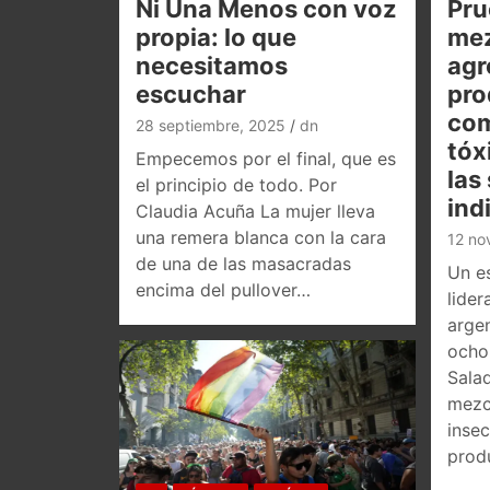
Ni Una Menos con voz
Pru
propia: lo que
mez
necesitamos
agr
escuchar
pro
co
28 septiembre, 2025
dn
tóx
Empecemos por el final, que es
las
el principio de todo. Por
ind
Claudia Acuña La mujer lleva
una remera blanca con la cara
12 no
de una de las masacradas
Un es
encima del pullover…
lider
argen
ocho 
Sala
mezc
insec
prod