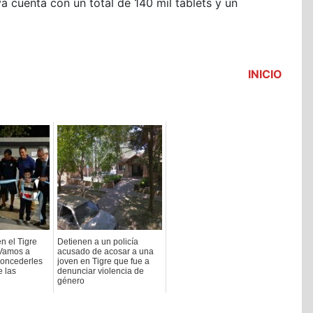
va cuenta con un total de 140 mil tablets y un
INICIO
n el Tigre
Detienen a un policía
“Vamos a
acusado de acosar a una
concederles
joven en Tigre que fue a
e las
denunciar violencia de
género
2022-03-15