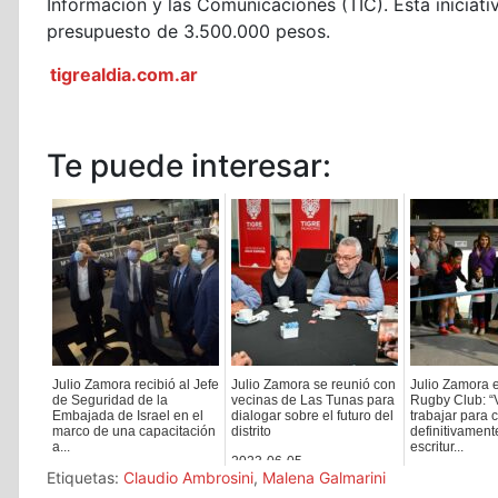
Información y las Comunicaciones (TIC). Esta iniciati
presupuesto de 3.500.000 pesos.
tigrealdia.com.ar
Te puede interesar:
Julio Zamora recibió al Jefe
Julio Zamora se reunió con
Julio Zamora e
de Seguridad de la
vecinas de Las Tunas para
Rugby Club: 
Embajada de Israel en el
dialogar sobre el futuro del
trabajar para 
marco de una capacitación
distrito
definitivament
a...
escritur...
2023-06-05
Etiquetas:
Claudio Ambrosini
,
Malena Galmarini
2022-02-25
2023-05-23