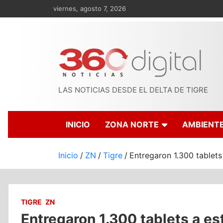
Saltar
viernes, agosto 7, 2026
al
contenido
LAS NOTICIAS DESDE EL DELTA DE TIGRE
INICIO
ZONA NORTE
AMBIENT
Inicio
ZN
Tigre
Entregaron 1.300 tablets
TIGRE
ZN
Entregaron 1.300 tablets a e