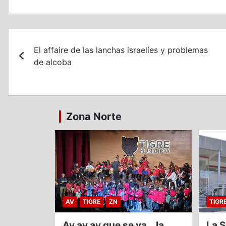
Navegación
El affaire de las lanchas israelíes y problemas
de
de alcoba
entradas
Zona Norte
AV
TIGRE
ZN
TIGR
Ay ay ay que se va… la
La S