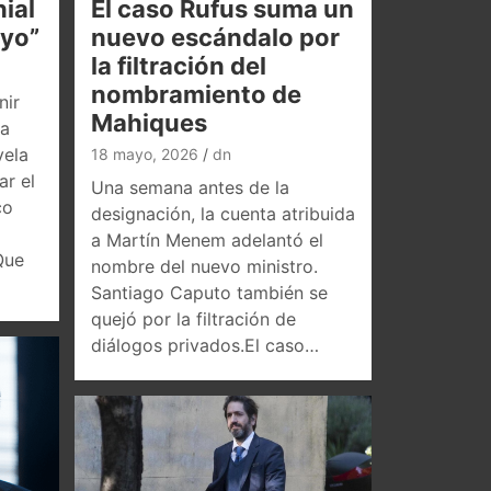
ial
El caso Rufus suma un
oyo”
nuevo escándalo por
la filtración del
nombramiento de
nir
Mahiques
la
vela
18 mayo, 2026
dn
ar el
Una semana antes de la
co
designación, la cuenta atribuida
a Martín Menem adelantó el
Que
nombre del nuevo ministro.
Santiago Caputo también se
quejó por la filtración de
diálogos privados.El caso…