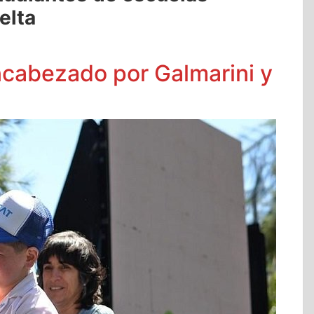
elta
encabezado por Galmarini y