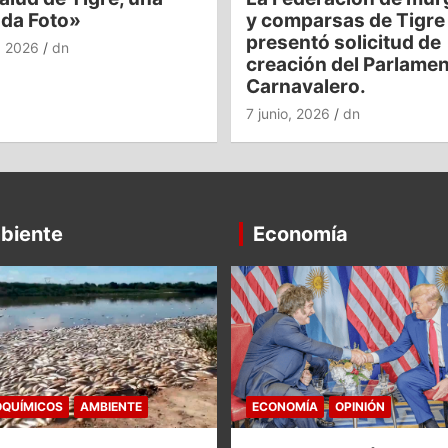
nda Foto»
y comparsas de Tigre
presentó solicitud de
o, 2026
dn
creación del Parlame
Carnavalero.
7 junio, 2026
dn
biente
Economía
QUÍMICOS
AMBIENTE
ECONOMÍA
OPINIÓN