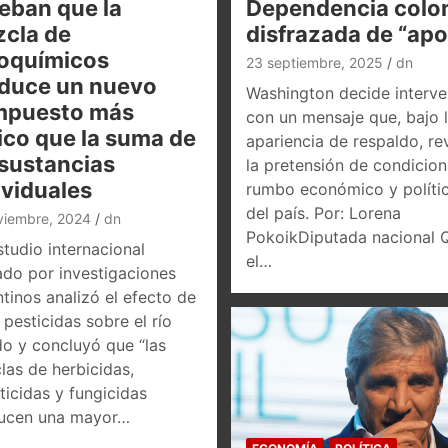
eban que la
Dependencia colon
cla de
disfrazada de “ap
oquímicos
23 septiembre, 2025
dn
duce un nuevo
Washington decide interve
mpuesto más
con un mensaje que, bajo 
ico que la suma de
apariencia de respaldo, re
 sustancias
la pretensión de condicion
ividuales
rumbo económico y políti
del país. Por: Lorena
viembre, 2024
dn
PokoikDiputada nacional 
tudio internacional
el…
ado por investigaciones
tinos analizó el efecto de
pesticidas sobre el río
do y concluyó que “las
las de herbicidas,
ticidas y fungicidas
ucen una mayor…