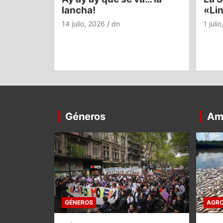
lancha!
«Li
14 julio, 2026
dn
1 juli
Géneros
Am
GÉNEROS
AGRO