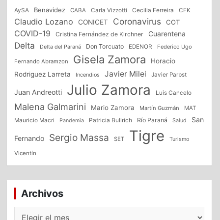
Benavidez
CFK
AySA
CABA
Carla Vizzotti
Cecilia Ferreira
Coronavirus
Claudio Lozano
CONICET
COT
COVID-19
Cuarentena
Cristina Fernández de Kirchner
Delta
Don Torcuato
Delta del Paraná
EDENOR
Federico Ugo
Gisela Zamora
Horacio
Fernando Abramzon
Javier Milei
Rodriguez Larreta
Incendios
Javier Parbst
Julio Zamora
Juan Andreotti
Luis Cancelo
Malena Galmarini
Mario Zamora
Martín Guzmán
MAT
San
Patricia Bullrich
Río Paraná
Mauricio Macri
Salud
Pandemia
Tigre
Sergio Massa
Fernando
SET
Turismo
Vicentín
Archivos
Archivos