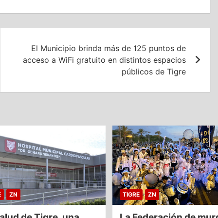
El Municipio brinda más de 125 puntos de
acceso a WiFi gratuito en distintos espacios
públicos de Tigre
E
ZN
TIGRE
ZN
alud de Tigre, una
La Federación de mur