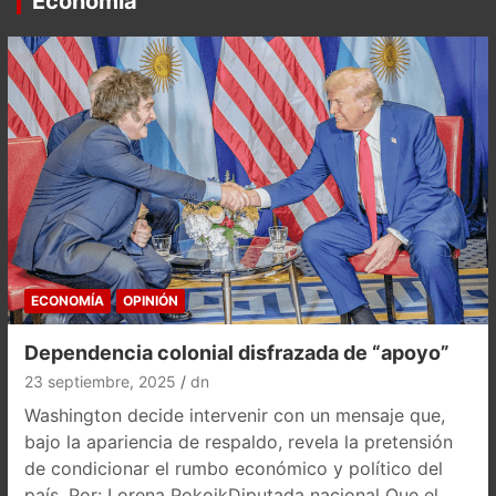
Economía
ECONOMÍA
OPINIÓN
Dependencia colonial disfrazada de “apoyo”
23 septiembre, 2025
dn
Washington decide intervenir con un mensaje que,
bajo la apariencia de respaldo, revela la pretensión
de condicionar el rumbo económico y político del
país. Por: Lorena PokoikDiputada nacional Que el…