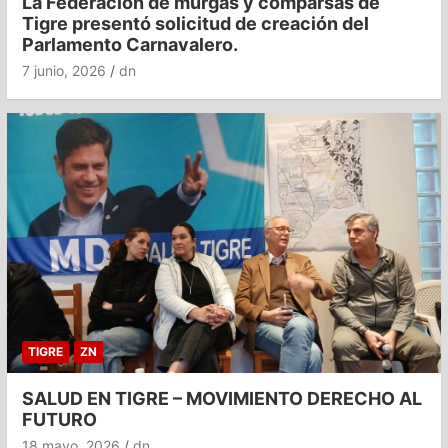
La Federación de murgas y comparsas de
Tigre presentó solicitud de creación del
Parlamento Carnavalero.
7 junio, 2026
dn
TIGRE
ZN
SALUD EN TIGRE – MOVIMIENTO DERECHO AL
FUTURO
18 mayo, 2026
dn