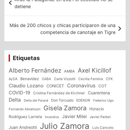
de
detiene
entradas
Más de 200 chicos y chicas participaron de una
competencia de canotaje en Tigre
Etiquetas
Alberto Fernández
Axel Kicillof
AMBA
Benavidez
CFK
AySA
CABA
Carla Vizzotti
Cecilia Ferreira
Coronavirus
Claudio Lozano
CONICET
COT
COVID-19
Cuarentena
Cristina Fernández de Kirchner
Delta
Don Torcuato
Delta del Paraná
EDENOR
Federico Ugo
Gisela Zamora
Horacio
Fernando Abramzon
Javier Milei
Rodriguez Larreta
Incendios
Javier Parbst
Julio Zamora
Juan Andreotti
Luis Cancelo