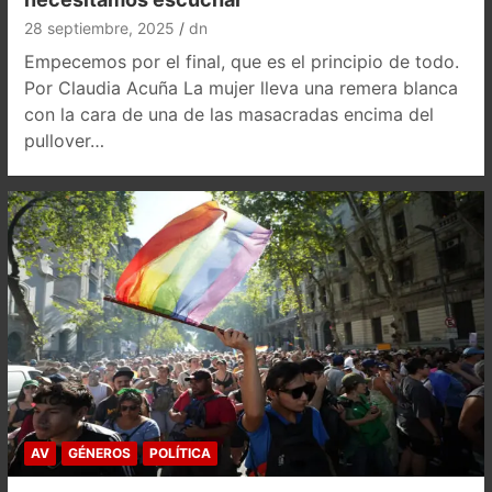
28 septiembre, 2025
dn
Empecemos por el final, que es el principio de todo.
Por Claudia Acuña La mujer lleva una remera blanca
con la cara de una de las masacradas encima del
pullover…
AV
GÉNEROS
POLÍTICA