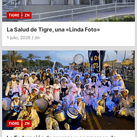
TIGRE
ZN
La Salud de Tigre, una «Linda Foto»
1 julio, 2026
dn
TIGRE
ZN