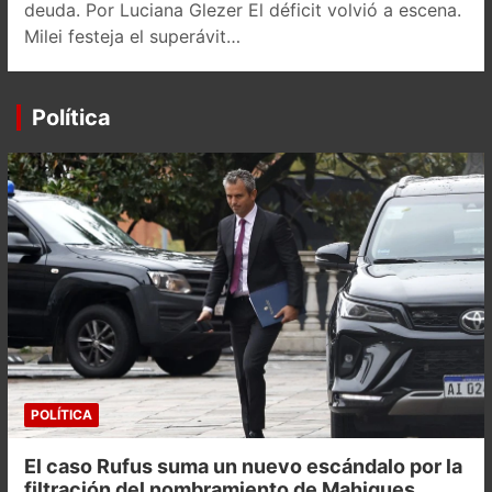
deuda. Por Luciana Glezer El déficit volvió a escena.
Milei festeja el superávit…
Política
POLÍTICA
El caso Rufus suma un nuevo escándalo por la
filtración del nombramiento de Mahiques