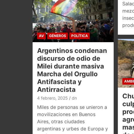
Sala
mezc
insec
prod
AV
GÉNEROS
POLÍTICA
Argentinos condenan
discurso de odio de
Milei durante masiva
Marcha del Orgullo
Antifascista y
AMBI
Antirracista
Chu
4 febrero, 2025
dn
cul
Miles de personas se unieron a
pro
movilizaciones en Buenos
agr
Aires, otras ciudades
mas
argentinas y urbes de Europa y