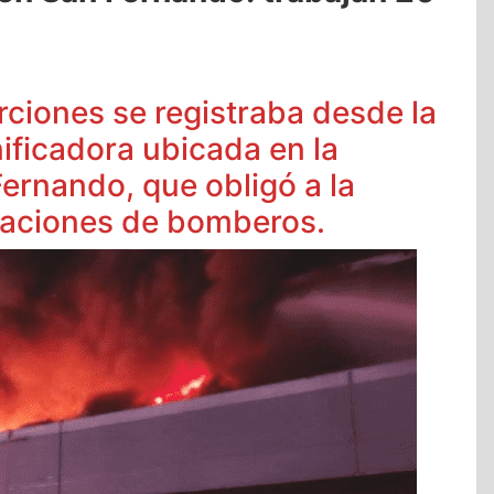
ciones se registraba desde la
ficadora ubicada en la
ernando, que obligó a la
taciones de bomberos.