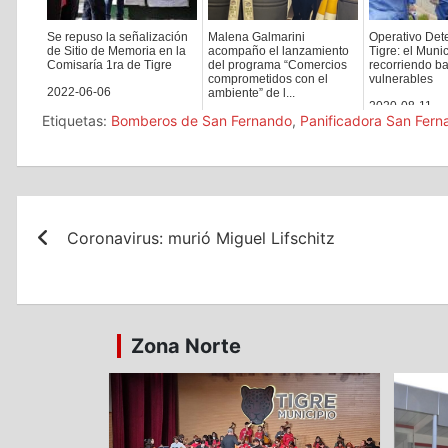
Se repuso la señalización
Malena Galmarini
Operativo Det
de Sitio de Memoria en la
acompaño el lanzamiento
Tigre: el Muni
Comisaría 1ra de Tigre
del programa “Comercios
recorriendo ba
comprometidos con el
vulnerables
2022-06-06
ambiente” de l...
2020-08-11
Etiquetas:
Bomberos de San Fernando
,
Panificadora San Fern
2023-03-28
Navegación
Coronavirus: murió Miguel Lifschitz
de
entradas
Zona Norte