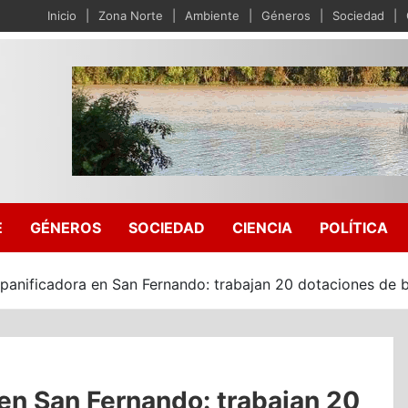
Inicio
Zona Norte
Ambiente
Géneros
Sociedad
E
GÉNEROS
SOCIEDAD
CIENCIA
POLÍTICA
 panificadora en San Fernando: trabajan 20 dotaciones de
 en San Fernando: trabajan 20