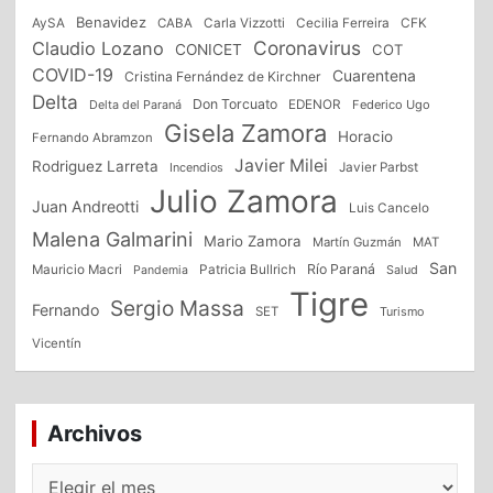
Benavidez
CFK
AySA
CABA
Carla Vizzotti
Cecilia Ferreira
Coronavirus
Claudio Lozano
CONICET
COT
COVID-19
Cuarentena
Cristina Fernández de Kirchner
Delta
Don Torcuato
Delta del Paraná
EDENOR
Federico Ugo
Gisela Zamora
Horacio
Fernando Abramzon
Javier Milei
Rodriguez Larreta
Incendios
Javier Parbst
Julio Zamora
Juan Andreotti
Luis Cancelo
Malena Galmarini
Mario Zamora
Martín Guzmán
MAT
San
Patricia Bullrich
Río Paraná
Mauricio Macri
Salud
Pandemia
Tigre
Sergio Massa
Fernando
SET
Turismo
Vicentín
Archivos
Archivos