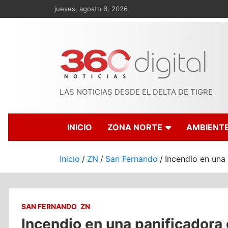
Saltar
jueves, agosto 6, 2026
al
contenido
LAS NOTICIAS DESDE EL DELTA DE TIGRE
INICIO
ZONA NORTE
AMBIENT
Inicio
ZN
San Fernando
Incendio en una
SAN FERNANDO
ZN
Incendio en una panificadora