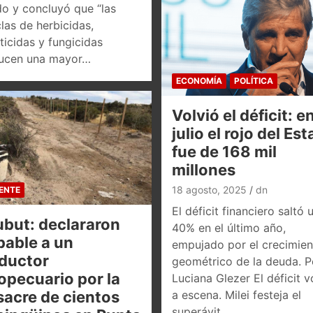
do y concluyó que “las
las de herbicidas,
ticidas y fungicidas
ucen una mayor…
ECONOMÍA
POLÍTICA
Volvió el déficit: e
julio el rojo del Es
fue de 168 mil
millones
18 agosto, 2025
dn
ENTE
El déficit financiero saltó 
but: declararon
40% en el último año,
pable a un
empujado por el crecimien
ductor
geométrico de la deuda. P
opecuario por la
Luciana Glezer El déficit v
acre de cientos
a escena. Milei festeja el
superávit…