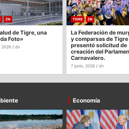
E
ZN
TIGRE
ZN
alud de Tigre, una
La Federación de mur
nda Foto»
y comparsas de Tigre
presentó solicitud de
o, 2026
dn
creación del Parlame
Carnavalero.
7 junio, 2026
dn
biente
Economía