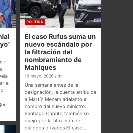
POLÍTICA
ial
El caso Rufus suma un
oyo”
nuevo escándalo por
la filtración del
nombramiento de
nir
Mahiques
la
vela
18 mayo, 2026
dn
ar el
Una semana antes de la
co
designación, la cuenta atribuida
a Martín Menem adelantó el
Que
nombre del nuevo ministro.
Santiago Caputo también se
quejó por la filtración de
diálogos privados.El caso…