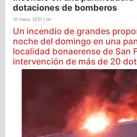
dotaciones de bomberos
10 mayo, 2021
dn
Un incendio de grandes propor
noche del domingo en una pani
localidad bonaerense de San F
intervención de más de 20 do