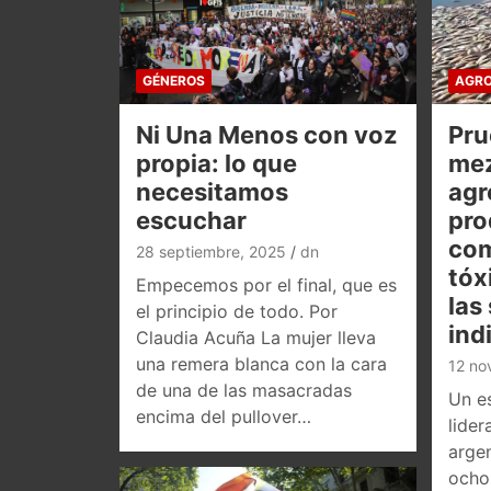
GÉNEROS
AGRO
Ni Una Menos con voz
Pru
propia: lo que
mez
necesitamos
agr
escuchar
pro
co
28 septiembre, 2025
dn
tóx
Empecemos por el final, que es
las
el principio de todo. Por
ind
Claudia Acuña La mujer lleva
una remera blanca con la cara
12 no
de una de las masacradas
Un es
encima del pullover…
lider
argen
ocho 