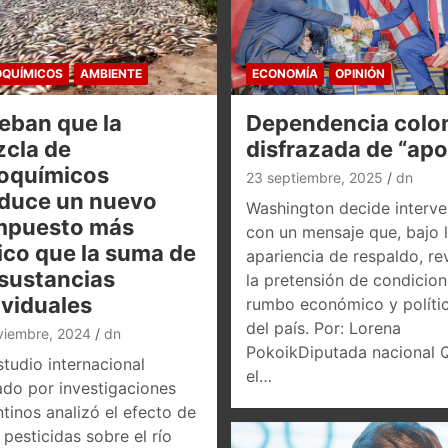
QUÍMICOS
AMBIENTE
ECONOMÍA
OPINIÓN
eban que la
Dependencia colon
cla de
disfrazada de “ap
oquímicos
23 septiembre, 2025
dn
duce un nuevo
Washington decide interve
mpuesto más
con un mensaje que, bajo 
ico que la suma de
apariencia de respaldo, re
 sustancias
la pretensión de condicion
ividuales
rumbo económico y políti
del país. Por: Lorena
viembre, 2024
dn
PokoikDiputada nacional 
tudio internacional
el…
ado por investigaciones
tinos analizó el efecto de
pesticidas sobre el río