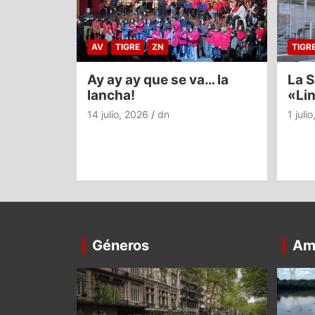
AV
TIGRE
ZN
TIGR
Ay ay ay que se va… la
La S
lancha!
«Li
14 julio, 2026
dn
1 juli
Géneros
Am