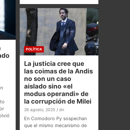
n
POLÍTICA
tado
La justicia cree que
las coimas de la Andis
no son un caso
aislado sino «el
un
modus operandi» de
la corrupción de Milei
to
or
26 agosto, 2025
dn
olvió
En Comodoro Py sospechan
que el mismo mecanismo de