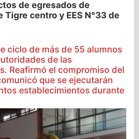
ctos de egresados de
e Tigre centro y EES N°33 de
e de ciclo de más de 55 alumnos
autoridades de las
os. Reafirmó el compromiso del
 comunicó que se ejecutarán
intos establecimientos durante