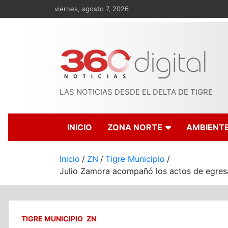
Saltar
viernes, agosto 7, 2026
al
contenido
LAS NOTICIAS DESDE EL DELTA DE TIGRE
INICIO
ZONA NORTE
AMBIENT
Inicio
ZN
Tigre Municipio
Julio Zamora acompañó los actos de egres
TIGRE MUNICIPIO
ZN