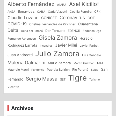
Alberto Fernández
Axel Kicillof
AMBA
Benavidez
CFK
AySA
CABA
Carla Vizzotti
Cecilia Ferreira
Coronavirus
Claudio Lozano
CONICET
COT
COVID-19
Cuarentena
Cristina Fernández de Kirchner
Delta
Don Torcuato
Delta del Paraná
EDENOR
Federico Ugo
Gisela Zamora
Horacio
Fernando Abramzon
Javier Milei
Rodriguez Larreta
Incendios
Javier Parbst
Julio Zamora
Juan Andreotti
Luis Cancelo
Malena Galmarini
Mario Zamora
Martín Guzmán
MAT
San
Patricia Bullrich
Río Paraná
Mauricio Macri
Salud
Pandemia
Tigre
Sergio Massa
Fernando
SET
Turismo
Vicentín
Archivos