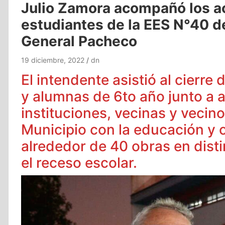
Julio Zamora acompañó los a
estudiantes de la EES N°40 d
General Pacheco
19 diciembre, 2022
dn
El intendente asistió al cierr
y alumnas de 6to año junto a 
instituciones, vecinas y vecin
Municipio con la educación y
alrededor de 40 obras en dist
el receso escolar.