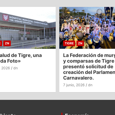
E
ZN
TIGRE
ZN
alud de Tigre, una
La Federación de mur
nda Foto»
y comparsas de Tigre
presentó solicitud de
o, 2026
dn
creación del Parlame
Carnavalero.
7 junio, 2026
dn