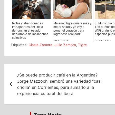
Rotas y abandonadas:
Malena: Tigre quiere más y
El Municipio 
trabajadores del Delta
mejor salud y yo voy a
125 puntos de
denuncian el estado
poner el corazón para
WiFi gratuito e
deplorable de las lanchas
lograr esa realidad”
espacios públi
colectivas
2023-06-21
2022-11-07
Etiquetas:
Gisela Zamora
,
Julio Zamora
,
Tigre
2023-04-24
Navegación
¿Se puede producir café en la Argentina?
de
Jorge Mazzochi sembró una variedad “casi
entradas
criolla” en Corrientes, para sumarlo a la
experiencia cultural del Iberá