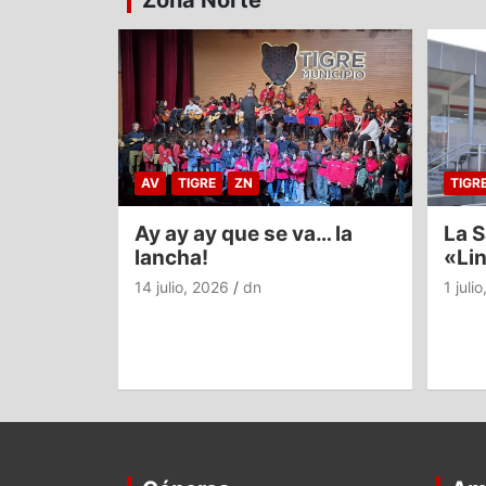
Zona Norte
AV
TIGRE
ZN
TIGR
Ay ay ay que se va… la
La S
lancha!
«Li
14 julio, 2026
dn
1 juli