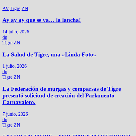
AV
Tigre
ZN
Ay ay ay que se va… la lancha!
14 julio, 2026
dn
Tigre
ZN
La Salud de Tigre, una «Linda Foto»
1 julio, 2026
dn
Tigre
ZN
La Federación de murgas y comparsas de Tigre
presentó solicitud de creación del Parlamento
Carnavalero.
7 junio, 2026
dn
Tigre
ZN