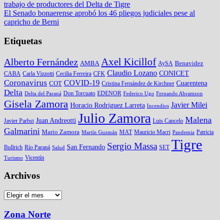
trabajo de productores del Delta de Tigre
de
El Senado bonaerense aprobó los 46 pliegos judiciales pese al
entradas
capricho de Berni
Etiquetas
Axel Kicillof
Alberto Fernández
Benavidez
AMBA
AySA
Claudio Lozano
CONICET
CFK
CABA
Carla Vizzotti
Cecilia Ferreira
Coronavirus
COVID-19
COT
Cuarentena
Cristina Fernández de Kirchner
Delta
Don Torcuato
Delta del Paraná
EDENOR
Federico Ugo
Fernando Abramzon
Gisela Zamora
Javier Milei
Horacio Rodriguez Larreta
Incendios
Julio Zamora
Malena
Juan Andreotti
Javier Parbst
Luis Cancelo
Galmarini
Mario Zamora
Patricia
Martín Guzmán
MAT
Mauricio Macri
Pandemia
Tigre
Sergio Massa
San Fernando
Bullrich
Río Paraná
Salud
SET
Turismo
Vicentín
Archivos
Archivos
Zona Norte