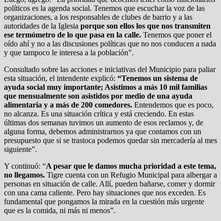
políticos es la agenda social. Tenemos que escuchar la voz de las
organizaciones, a los responsables de clubes de barrio y a las
autoridades de la Iglesia
porque son ellos los que nos transmiten
ese termómetro de lo que pasa en la calle.
Tenemos que poner el
oído ahí y no a las discusiones políticas que no nos conducen a nada
y que tampoco le interesa a la población”.
Consultado sobre las acciones e iniciativas del Municipio para paliar
esta situación, el intendente explicó:
“Tenemos un sistema de
ayuda social muy importante; Asistimos a más 10 mil familias
que mensualmente son asistidos por medio de una ayuda
alimentaria y a más de 200 comedores.
Entendemos que es poco,
no alcanza. Es una situación crítica y está creciendo. En estas
últimas dos semanas tuvimos un aumento de esos reclamos y, de
alguna forma, debemos administrarnos ya que contamos con un
presupuesto que si se trastoca podemos quedar sin mercadería al mes
siguiente”.
Y continuó: “
A pesar que le damos mucha prioridad a este tema,
no llegamos.
Tigre cuenta con un Refugio Municipal para albergar a
personas en situación de calle. Allí, pueden bañarse, comer y dormir
con una cama caliente. Pero hay situaciones que nos exceden. Es
fundamental que pongamos la mirada en la cuestión más urgente
que es la comida, ni más ni menos”.