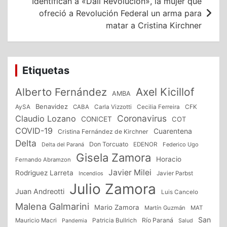
Identifican a «Dali Revolución», la mujer que
ofreció a Revolución Federal un arma para
matar a Cristina Kirchner
Etiquetas
Alberto Fernández
Axel Kicillof
AMBA
Benavidez
CFK
AySA
CABA
Carla Vizzotti
Cecilia Ferreira
Coronavirus
Claudio Lozano
CONICET
COT
COVID-19
Cuarentena
Cristina Fernández de Kirchner
Delta
Don Torcuato
Delta del Paraná
EDENOR
Federico Ugo
Gisela Zamora
Horacio
Fernando Abramzon
Javier Milei
Rodriguez Larreta
Incendios
Javier Parbst
Julio Zamora
Juan Andreotti
Luis Cancelo
Malena Galmarini
Mario Zamora
Martín Guzmán
MAT
San
Patricia Bullrich
Río Paraná
Mauricio Macri
Salud
Pandemia