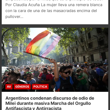
Por Claudia Acuña La mujer lleva una remera blanca
con la cara de una de las masacradas encima del
pullover…
AV
GÉNEROS
POLÍTICA
Argentinos condenan discurso de odio de
Milei durante masiva Marcha del Orgullo
Antifascista y Antirracista