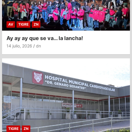
AV
TIGRE
ZN
Ay ay ay que se va… la lancha!
14 julio, 2026
dn
TIGRE
ZN