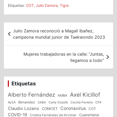
Etiquetas:
COT
,
Julio Zamora
,
Tigre
Navegación
Julio Zamora reconoció a Magalí Ibañez,
de
campeona mundial junior de Taekwondo 2023
entradas
Mujeres trabajadoras en la calle: “Juntas,
llegamos a todo”
Etiquetas
Alberto Fernández
Axel Kicillof
AMBA
Benavidez
CFK
AySA
CABA
Carla Vizzotti
Cecilia Ferreira
Coronavirus
Claudio Lozano
CONICET
COT
COVID-19
Cuarentena
Cristina Fernández de Kirchner