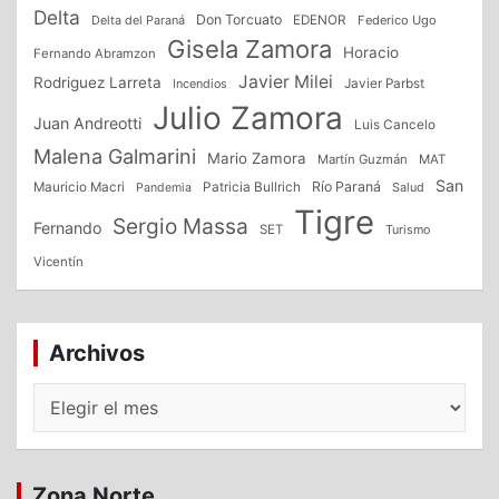
Delta
Don Torcuato
Delta del Paraná
EDENOR
Federico Ugo
Gisela Zamora
Horacio
Fernando Abramzon
Javier Milei
Rodriguez Larreta
Incendios
Javier Parbst
Julio Zamora
Juan Andreotti
Luis Cancelo
Malena Galmarini
Mario Zamora
Martín Guzmán
MAT
San
Patricia Bullrich
Río Paraná
Mauricio Macri
Salud
Pandemia
Tigre
Sergio Massa
Fernando
SET
Turismo
Vicentín
Archivos
Archivos
Zona Norte