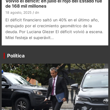
Volvió el déficit: en julio el rojo del Estado fue
de 168 mil millones
18 agosto, 2025
dn
El déficit financiero saltó un 40% en el último año,
empujado por el crecimiento geométrico de la
deuda. Por Luciana Glezer El déficit volvió a escena.
Milei festeja el superávit…
Política