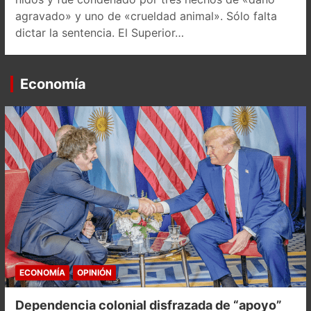
agravado» y uno de «crueldad animal». Sólo falta
dictar la sentencia. El Superior…
Economía
ECONOMÍA
OPINIÓN
Dependencia colonial disfrazada de “apoyo”