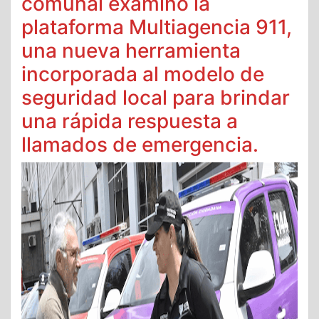
comunal examinó la
plataforma Multiagencia 911,
una nueva herramienta
incorporada al modelo de
seguridad local para brindar
una rápida respuesta a
llamados de emergencia.