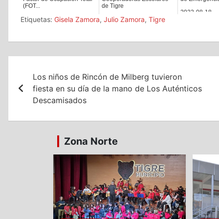
(FOT...
de Tigre
2022-08-18
Etiquetas:
Gisela Zamora
,
Julio Zamora
,
Tigre
2024-08-28
2022-11-02
Navegación
Los niños de Rincón de Milberg tuvieron
de
fiesta en su día de la mano de Los Auténticos
entradas
Descamisados
Zona Norte