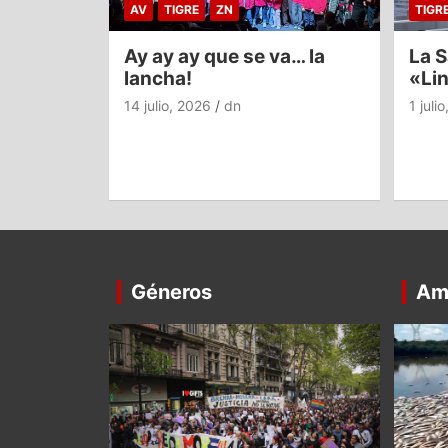
AV
TIGRE
ZN
TIGR
Ay ay ay que se va… la
La S
lancha!
«Li
14 julio, 2026
dn
1 juli
Géneros
Am