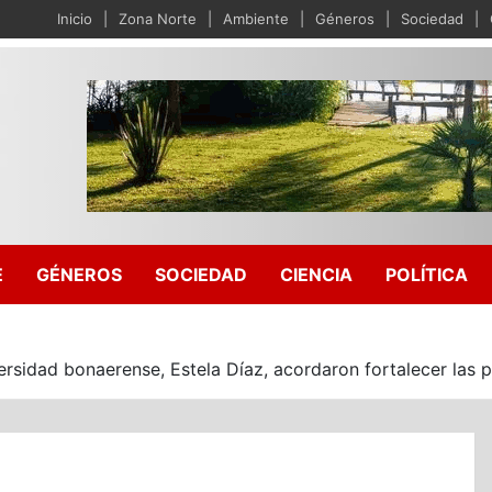
Inicio
Zona Norte
Ambiente
Géneros
Sociedad
E
GÉNEROS
SOCIEDAD
CIENCIA
POLÍTICA
ersidad bonaerense, Estela Díaz, acordaron fortalecer las p