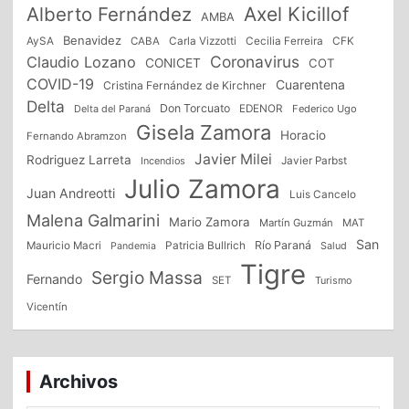
Alberto Fernández
Axel Kicillof
AMBA
Benavidez
CFK
AySA
CABA
Carla Vizzotti
Cecilia Ferreira
Coronavirus
Claudio Lozano
CONICET
COT
COVID-19
Cuarentena
Cristina Fernández de Kirchner
Delta
Don Torcuato
Delta del Paraná
EDENOR
Federico Ugo
Gisela Zamora
Horacio
Fernando Abramzon
Javier Milei
Rodriguez Larreta
Incendios
Javier Parbst
Julio Zamora
Juan Andreotti
Luis Cancelo
Malena Galmarini
Mario Zamora
Martín Guzmán
MAT
San
Patricia Bullrich
Río Paraná
Mauricio Macri
Salud
Pandemia
Tigre
Sergio Massa
Fernando
SET
Turismo
Vicentín
Archivos