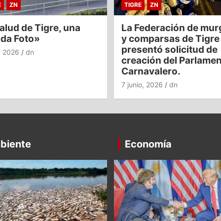
E
ZN
TIGRE
ZN
alud de Tigre, una
La Federación de mur
nda Foto»
y comparsas de Tigre
presentó solicitud de
o, 2026
dn
creación del Parlame
Carnavalero.
7 junio, 2026
dn
biente
Economía