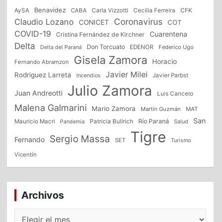
Benavidez
CFK
AySA
CABA
Carla Vizzotti
Cecilia Ferreira
Coronavirus
Claudio Lozano
CONICET
COT
COVID-19
Cuarentena
Cristina Fernández de Kirchner
Delta
Don Torcuato
Delta del Paraná
EDENOR
Federico Ugo
Gisela Zamora
Horacio
Fernando Abramzon
Javier Milei
Rodriguez Larreta
Incendios
Javier Parbst
Julio Zamora
Juan Andreotti
Luis Cancelo
Malena Galmarini
Mario Zamora
Martín Guzmán
MAT
San
Patricia Bullrich
Río Paraná
Mauricio Macri
Salud
Pandemia
Tigre
Sergio Massa
Fernando
SET
Turismo
Vicentín
Archivos
Archivos