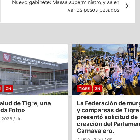
Nuevo gabinete: Massa superministro y salen
varios pesos pesados
E
ZN
TIGRE
ZN
alud de Tigre, una
La Federación de mur
nda Foto»
y comparsas de Tigre
presentó solicitud de
o, 2026
dn
creación del Parlame
Carnavalero.
7 junio, 2026
dn