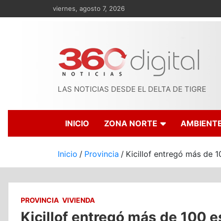
Saltar
viernes, agosto 7, 2026
al
contenido
LAS NOTICIAS DESDE EL DELTA DE TIGRE
INICIO
ZONA NORTE
AMBIENT
Inicio
Provincia
Kicillof entregó más de 10
PROVINCIA
VIVIENDA
Kicillof entregó más de 100 e