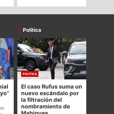
Política
POLÍTICA
ial
El caso Rufus suma un
oyo”
nuevo escándalo por
la filtración del
nombramiento de
nir
Mahiques