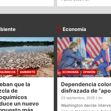
biente
Economía
QUÍMICOS
AMBIENTE
ECONOMÍA
OPINIÓN
eban que la
Dependencia colon
cla de
disfrazada de “ap
oquímicos
23 septiembre, 2025
dn
duce un nuevo
Washington decide interve
mpuesto más