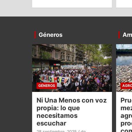
Géneros
Am
GÉNEROS
AGRO
Ni Una Menos con voz
Pru
propia: lo que
mez
necesitamos
agr
escuchar
pro
co
28 septiembre, 2025
dn