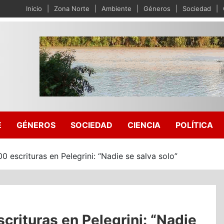
Inicio
Zona Norte
Ambiente
Géneros
Sociedad
E
GÉNEROS
SOCIEDAD
CIENCIA
POLÍTICA
0 escrituras en Pelegrini: “Nadie se salva solo”
scrituras en Pelegrini: “Nadie