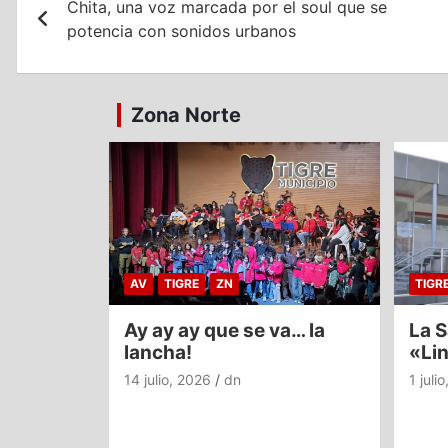
Chita, una voz marcada por el soul que se
de
potencia con sonidos urbanos
entradas
Zona Norte
AV
TIGRE
ZN
TIGR
Ay ay ay que se va… la
La S
lancha!
«Li
14 julio, 2026
dn
1 juli