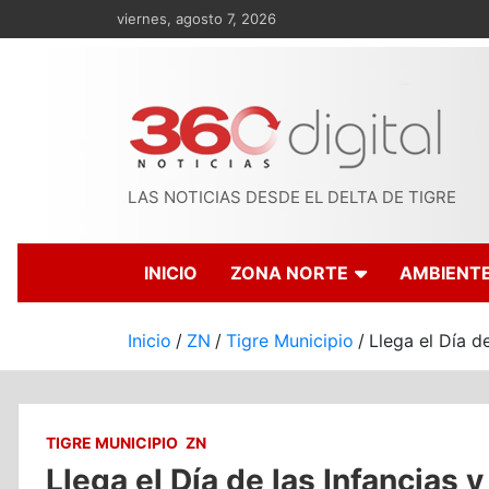
Saltar
viernes, agosto 7, 2026
al
contenido
LAS NOTICIAS DESDE EL DELTA DE TIGRE
INICIO
ZONA NORTE
AMBIENT
Inicio
ZN
Tigre Municipio
Llega el Día d
TIGRE MUNICIPIO
ZN
Llega el Día de las Infancias y