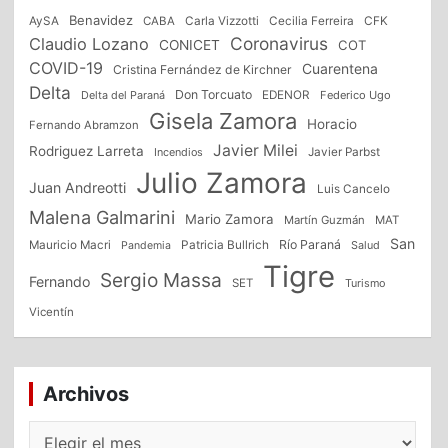
Benavidez
CFK
AySA
CABA
Carla Vizzotti
Cecilia Ferreira
Coronavirus
Claudio Lozano
CONICET
COT
COVID-19
Cuarentena
Cristina Fernández de Kirchner
Delta
Don Torcuato
Delta del Paraná
EDENOR
Federico Ugo
Gisela Zamora
Horacio
Fernando Abramzon
Javier Milei
Rodriguez Larreta
Incendios
Javier Parbst
Julio Zamora
Juan Andreotti
Luis Cancelo
Malena Galmarini
Mario Zamora
Martín Guzmán
MAT
San
Patricia Bullrich
Río Paraná
Mauricio Macri
Salud
Pandemia
Tigre
Sergio Massa
Fernando
SET
Turismo
Vicentín
Archivos
Archivos