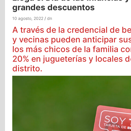
grandes descuentos
10 agosto, 2022
dn
A través de la credencial de b
y vecinas pueden anticipar su
los más chicos de la familia c
20% en jugueterías y locales d
distrito.