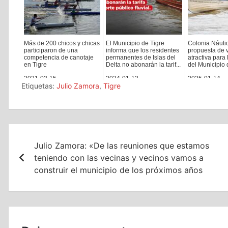
Más de 200 chicos y chicas
El Municipio de Tigre
Colonia Náuti
participaron de una
informa que los residentes
propuesta de 
competencia de canotaje
permanentes de Islas del
atractiva para
en Tigre
Delta no abonarán la tarif...
del Municipio 
2021-03-15
2024-01-13
2025-01-14
Etiquetas:
Julio Zamora
,
Tigre
Navegación
Julio Zamora: «De las reuniones que estamos
de
teniendo con las vecinas y vecinos vamos a
entradas
construir el municipio de los próximos años