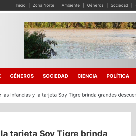
Inicio
Zona Norte
Ambiente
Géneros
Sociedad
E
GÉNEROS
SOCIEDAD
CIENCIA
POLÍTICA
e las Infancias y la tarjeta Soy Tigre brinda grandes descue
 la tarjeta Soy Tigre brinda