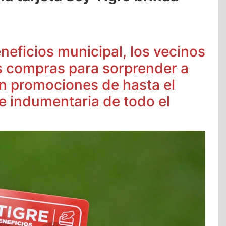
eneficios municipal, los vecinos
s compras para sorprender a
on promociones de hasta el
e indumentaria de todo el