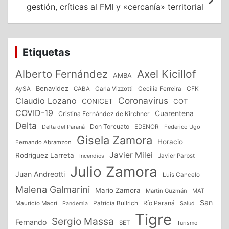
gestión, críticas al FMI y «cercanía» territorial
Etiquetas
Alberto Fernández
Axel Kicillof
AMBA
Benavidez
CFK
AySA
CABA
Carla Vizzotti
Cecilia Ferreira
Coronavirus
Claudio Lozano
CONICET
COT
COVID-19
Cuarentena
Cristina Fernández de Kirchner
Delta
Don Torcuato
Delta del Paraná
EDENOR
Federico Ugo
Gisela Zamora
Horacio
Fernando Abramzon
Javier Milei
Rodriguez Larreta
Incendios
Javier Parbst
Julio Zamora
Juan Andreotti
Luis Cancelo
Malena Galmarini
Mario Zamora
Martín Guzmán
MAT
San
Patricia Bullrich
Río Paraná
Mauricio Macri
Salud
Pandemia
Tigre
Sergio Massa
Fernando
SET
Turismo