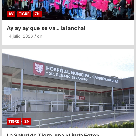
AV
TIGRE
ZN
Ay ay ay que se va… la lancha!
14 julio, 2026
dn
TIGRE
ZN
La Salud de Tigre, una «Linda Foto»