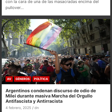
con la cara de una de las masacradas encima del
pullover…
AV
GÉNEROS
POLÍTICA
Argentinos condenan discurso de odio de
Milei durante masiva Marcha del Orgullo
Antifascista y Antirracista
4 febrero, 2025
dn