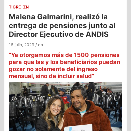
TIGRE
ZN
Malena Galmarini, realizó la
entrega de pensiones junto al
Director Ejecutivo de ANDIS
16 julio, 2023
dn
“Ya otorgamos más de 1500 pensiones
para que las y los beneficiarios puedan
gozar no solamente del ingreso
mensual, sino de incluir salud”