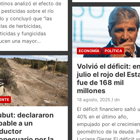
tinos analizó el efecto de
pesticidas sobre el río
do y concluyó que “las
las de herbicidas,
ticidas y fungicidas
ucen una mayor…
ECONOMÍA
POLÍTICA
Volvió el déficit: e
julio el rojo del Es
fue de 168 mil
millones
18 agosto, 2025
dn
ENTE
El déficit financiero saltó 
but: declararon
40% en el último año,
pable a un
empujado por el crecimien
ductor
geométrico de la deuda. P
opecuario por la
Luciana Glezer El déficit v