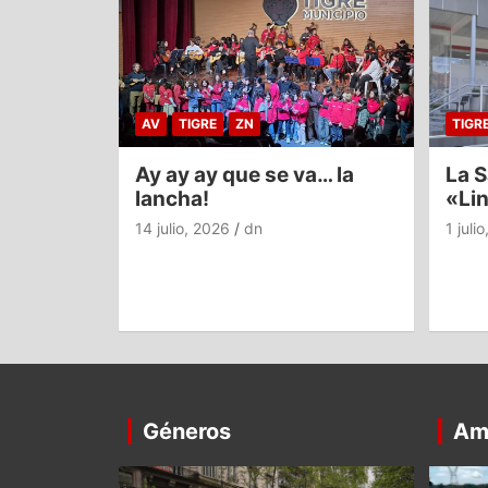
AV
TIGRE
ZN
TIGR
Ay ay ay que se va… la
La S
lancha!
«Li
14 julio, 2026
dn
1 juli
Géneros
Am