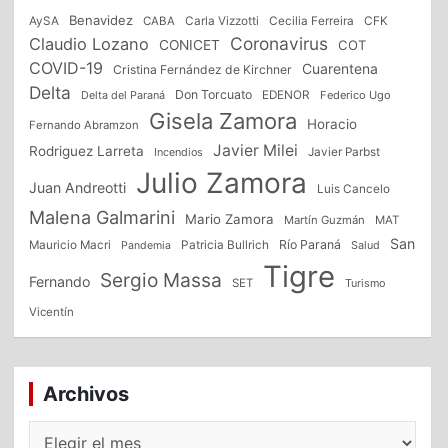
Benavidez
CFK
AySA
CABA
Carla Vizzotti
Cecilia Ferreira
Coronavirus
Claudio Lozano
CONICET
COT
COVID-19
Cuarentena
Cristina Fernández de Kirchner
Delta
Don Torcuato
Delta del Paraná
EDENOR
Federico Ugo
Gisela Zamora
Horacio
Fernando Abramzon
Javier Milei
Rodriguez Larreta
Incendios
Javier Parbst
Julio Zamora
Juan Andreotti
Luis Cancelo
Malena Galmarini
Mario Zamora
Martín Guzmán
MAT
San
Patricia Bullrich
Río Paraná
Mauricio Macri
Salud
Pandemia
Tigre
Sergio Massa
Fernando
SET
Turismo
Vicentín
Archivos
Archivos