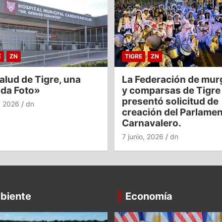
E
ZN
TIGRE
ZN
alud de Tigre, una
La Federación de mur
nda Foto»
y comparsas de Tigre
presentó solicitud de
o, 2026
dn
creación del Parlame
Carnavalero.
7 junio, 2026
dn
biente
Economía