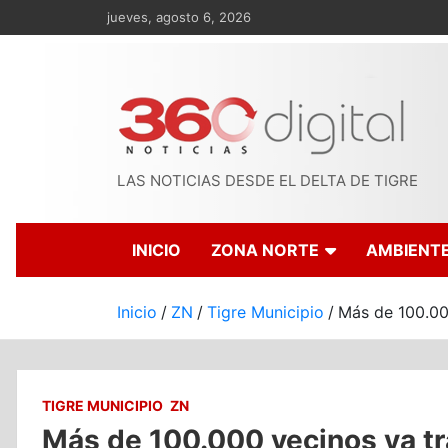
Saltar
jueves, agosto 6, 2026
al
contenido
LAS NOTICIAS DESDE EL DELTA DE TIGRE
INICIO
ZONA NORTE
AMBIENT
Inicio
ZN
Tigre Municipio
Más de 100.000
TIGRE MUNICIPIO
ZN
Más de 100.000 vecinos ya tra