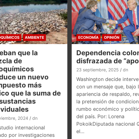
QUÍMICOS
AMBIENTE
ECONOMÍA
OPINIÓN
eban que la
Dependencia colon
cla de
disfrazada de “ap
oquímicos
23 septiembre, 2025
dn
duce un nuevo
Washington decide interve
mpuesto más
con un mensaje que, bajo 
ico que la suma de
apariencia de respaldo, re
 sustancias
la pretensión de condicion
ividuales
rumbo económico y políti
del país. Por: Lorena
viembre, 2024
dn
PokoikDiputada nacional 
tudio internacional
el…
ado por investigaciones