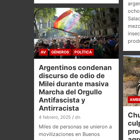
argen
ocho 
Sala
mezc
insec
prod
AV
GÉNEROS
POLÍTICA
Argentinos condenan
discurso de odio de
Milei durante masiva
Marcha del Orgullo
Antifascista y
AMBI
Antirracista
Chu
4 febrero, 2025
dn
cul
Miles de personas se unieron a
pro
movilizaciones en Buenos
agr