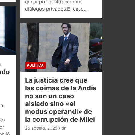
quejó por la filtración de
diálogos privados.El caso…
n
POLÍTICA
tado
La justicia cree que
las coimas de la Andis
no son un caso
aislado sino «el
un
modus operandi» de
la corrupción de Milei
to
or
26 agosto, 2025
dn
olvió