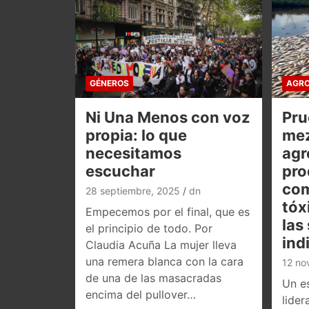
GÉNEROS
AGRO
Ni Una Menos con voz
Pru
propia: lo que
mez
necesitamos
agr
escuchar
pro
co
28 septiembre, 2025
dn
tóx
Empecemos por el final, que es
las
el principio de todo. Por
ind
Claudia Acuña La mujer lleva
una remera blanca con la cara
12 no
de una de las masacradas
Un es
encima del pullover…
lider