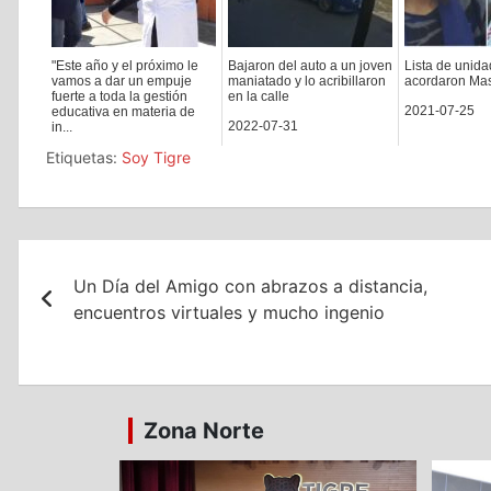
"Este año y el próximo le
Bajaron del auto a un joven
Lista de unida
vamos a dar un empuje
maniatado y lo acribillaron
acordaron Ma
fuerte a toda la gestión
en la calle
2021-07-25
educativa en materia de
2022-07-31
in...
Etiquetas:
Soy Tigre
2022-09-05
Navegación
Un Día del Amigo con abrazos a distancia,
de
encuentros virtuales y mucho ingenio
entradas
Zona Norte