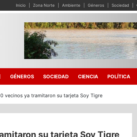
Inicio
Zona Norte
Ambiente
Géneros
Sociedad
E
GÉNEROS
SOCIEDAD
CIENCIA
POLÍTICA
 vecinos ya tramitaron su tarjeta Soy Tigre
mitaron su tarjeta Soy Tigre