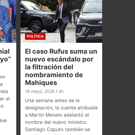
POLÍTICA
ial
El caso Rufus suma un
oyo”
nuevo escándalo por
la filtración del
nombramiento de
nir
Mahiques
la
vela
18 mayo, 2026
dn
ar el
Una semana antes de la
co
designación, la cuenta atribuida
a Martín Menem adelantó el
Que
nombre del nuevo ministro.
Santiago Caputo también se