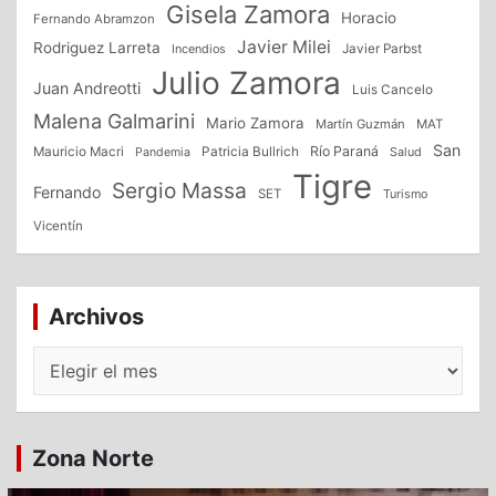
Gisela Zamora
Horacio
Fernando Abramzon
Javier Milei
Rodriguez Larreta
Incendios
Javier Parbst
Julio Zamora
Juan Andreotti
Luis Cancelo
Malena Galmarini
Mario Zamora
Martín Guzmán
MAT
San
Patricia Bullrich
Río Paraná
Mauricio Macri
Salud
Pandemia
Tigre
Sergio Massa
Fernando
SET
Turismo
Vicentín
Archivos
Archivos
Zona Norte