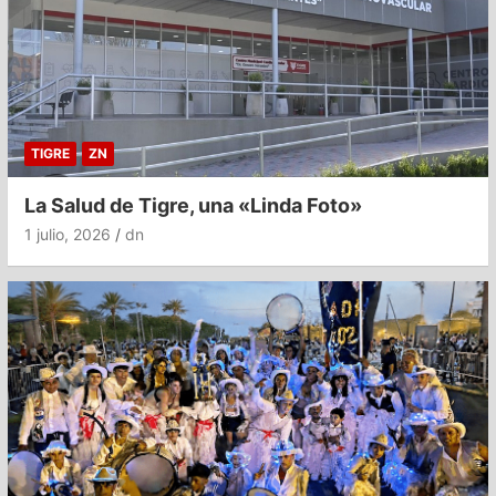
TIGRE
ZN
La Salud de Tigre, una «Linda Foto»
1 julio, 2026
dn