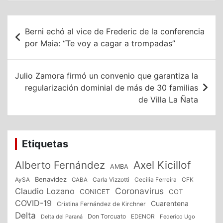
Navegación
Berni echó al vice de Frederic de la conferencia
de
por Maia: “Te voy a cagar a trompadas”
entradas
Julio Zamora firmó un convenio que garantiza la
regularización dominial de más de 30 familias
de Villa La Ñata
Etiquetas
Alberto Fernández
Axel Kicillof
AMBA
Benavidez
CFK
AySA
CABA
Carla Vizzotti
Cecilia Ferreira
Coronavirus
Claudio Lozano
CONICET
COT
COVID-19
Cuarentena
Cristina Fernández de Kirchner
Delta
Don Torcuato
Delta del Paraná
EDENOR
Federico Ugo