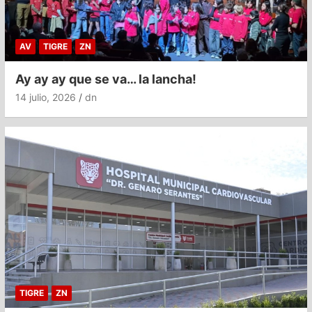
AV
TIGRE
ZN
Ay ay ay que se va… la lancha!
14 julio, 2026
dn
TIGRE
ZN