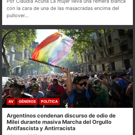
Por Claudia Acuña La mujer lleva una remera blanca
con la cara de una de las masacradas encima del
pullover…
AV
GÉNEROS
POLÍTICA
Argentinos condenan discurso de odio de
Milei durante masiva Marcha del Orgullo
Antifascista y Antirracista