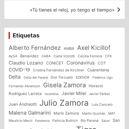
«Tú tienes el reloj, yo tengo el tiempo»
Etiquetas
Alberto Fernández
Axel Kicillof
AMBA
Benavidez
CFK
AySA
CABA
Carla Vizzotti
Cecilia Ferreira
Coronavirus
Claudio Lozano
CONICET
COT
COVID-19
Cuarentena
Cristina Fernández de Kirchner
Delta
Don Torcuato
Delta del Paraná
EDENOR
Federico Ugo
Gisela Zamora
Horacio
Fernando Abramzon
Javier Milei
Rodriguez Larreta
Incendios
Javier Parbst
Julio Zamora
Juan Andreotti
Luis Cancelo
Malena Galmarini
Mario Zamora
Martín Guzmán
MAT
San
Patricia Bullrich
Río Paraná
Mauricio Macri
Salud
Pandemia