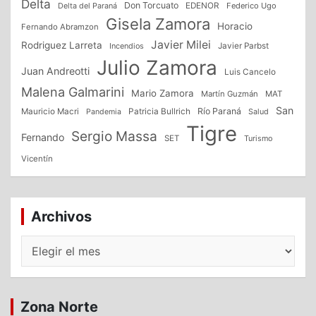
Delta
Don Torcuato
Delta del Paraná
EDENOR
Federico Ugo
Gisela Zamora
Horacio
Fernando Abramzon
Javier Milei
Rodriguez Larreta
Incendios
Javier Parbst
Julio Zamora
Juan Andreotti
Luis Cancelo
Malena Galmarini
Mario Zamora
Martín Guzmán
MAT
San
Patricia Bullrich
Río Paraná
Mauricio Macri
Salud
Pandemia
Tigre
Sergio Massa
Fernando
SET
Turismo
Vicentín
Archivos
Archivos
Zona Norte