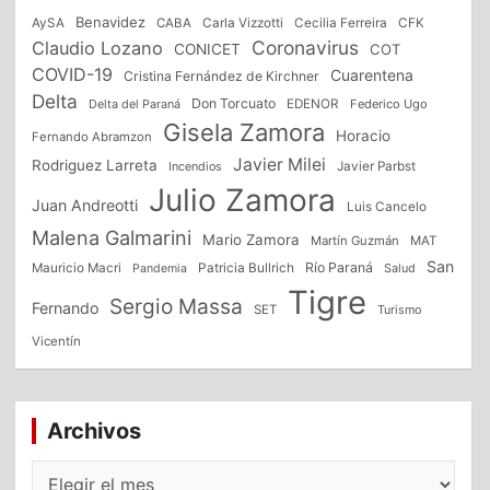
Benavidez
CFK
AySA
CABA
Carla Vizzotti
Cecilia Ferreira
Coronavirus
Claudio Lozano
CONICET
COT
COVID-19
Cuarentena
Cristina Fernández de Kirchner
Delta
Don Torcuato
Delta del Paraná
EDENOR
Federico Ugo
Gisela Zamora
Horacio
Fernando Abramzon
Javier Milei
Rodriguez Larreta
Incendios
Javier Parbst
Julio Zamora
Juan Andreotti
Luis Cancelo
Malena Galmarini
Mario Zamora
Martín Guzmán
MAT
San
Patricia Bullrich
Río Paraná
Mauricio Macri
Salud
Pandemia
Tigre
Sergio Massa
Fernando
SET
Turismo
Vicentín
Archivos
Archivos