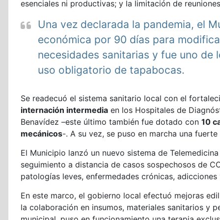
esenciales ni productivas; y la limitación de reunion
Una vez declarada la pandemia, el Mu
económica por 90 días para modificar
necesidades sanitarias y fue uno de l
uso obligatorio de tapabocas.
Se readecuó el sistema sanitario local con el fortal
internación intermedia
en los Hospitales de Diagnós
Benavídez –este último también fue dotado con
10 c
mecánicos
-. A su vez, se puso en marcha una fuerte
El Municipio lanzó un nuevo sistema de Telemedicina q
seguimiento a distancia de casos sospechosos de CO
patologías leves, enfermedades crónicas, adicciones 
En este marco, el gobierno local efectuó mejoras edil
la colaboración en insumos, materiales sanitarios y 
municipal, puso en funcionamiento una terapia exclus