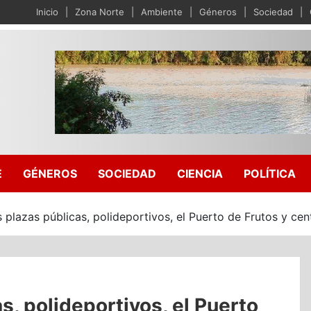
Inicio
Zona Norte
Ambiente
Géneros
Sociedad
E
GÉNEROS
SOCIEDAD
CIENCIA
POLÍTICA
as plazas públicas, polideportivos, el Puerto de Frutos y ce
as, polideportivos, el Puerto