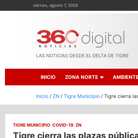
Saltar
viernes, agosto 7, 2026
al
contenido
LAS NOTICIAS DESDE EL DELTA DE TIGRE
INICIO
ZONA NORTE
AMBIENT
Inicio
ZN
Tigre Municipio
Tigre cierra l
TIGRE MUNICIPIO
COVID-19
ZN
Tigre cierra las plazas públic