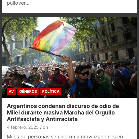
pullover…
AV
GÉNEROS
POLÍTICA
Argentinos condenan discurso de odio de
Milei durante masiva Marcha del Orgullo
Antifascista y Antirracista
4 febrero, 2025
dn
Miles de personas se unieron a movilizaciones en