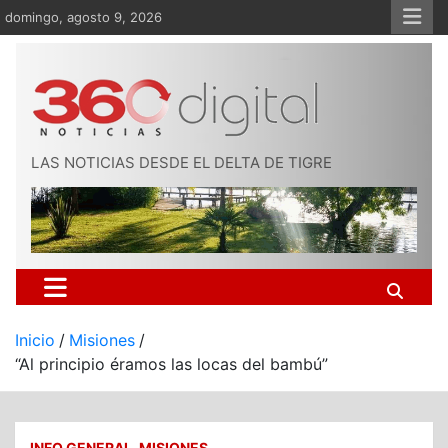
Saltar
domingo, agosto 9, 2026
al
contenido
LAS NOTICIAS DESDE EL DELTA DE TIGRE
Inicio
Misiones
“Al principio éramos las locas del bambú”
INFO GENERAL
MISIONES