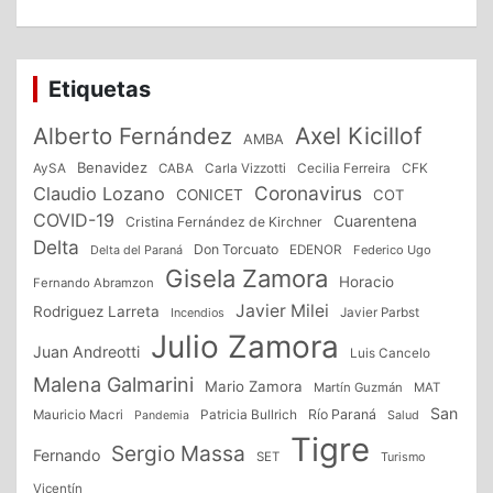
Etiquetas
Alberto Fernández
Axel Kicillof
AMBA
Benavidez
CFK
AySA
CABA
Carla Vizzotti
Cecilia Ferreira
Coronavirus
Claudio Lozano
CONICET
COT
COVID-19
Cuarentena
Cristina Fernández de Kirchner
Delta
Don Torcuato
Delta del Paraná
EDENOR
Federico Ugo
Gisela Zamora
Horacio
Fernando Abramzon
Javier Milei
Rodriguez Larreta
Incendios
Javier Parbst
Julio Zamora
Juan Andreotti
Luis Cancelo
Malena Galmarini
Mario Zamora
Martín Guzmán
MAT
San
Patricia Bullrich
Río Paraná
Mauricio Macri
Salud
Pandemia
Tigre
Sergio Massa
Fernando
SET
Turismo
Vicentín