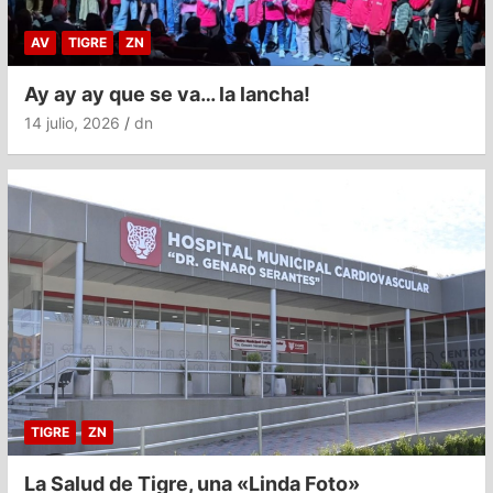
AV
TIGRE
ZN
Ay ay ay que se va… la lancha!
14 julio, 2026
dn
TIGRE
ZN
La Salud de Tigre, una «Linda Foto»