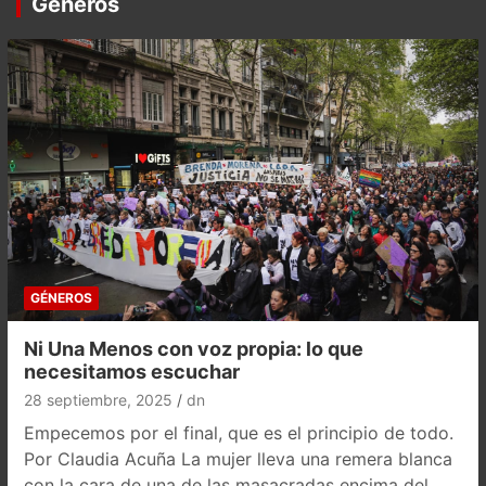
Géneros
GÉNEROS
Ni Una Menos con voz propia: lo que
necesitamos escuchar
28 septiembre, 2025
dn
Empecemos por el final, que es el principio de todo.
Por Claudia Acuña La mujer lleva una remera blanca
con la cara de una de las masacradas encima del