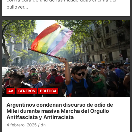
pullover…
AV
GÉNEROS
POLÍTICA
Argentinos condenan discurso de odio de
Milei durante masiva Marcha del Orgullo
Antifascista y Antirracista
4 febrero, 2025
dn