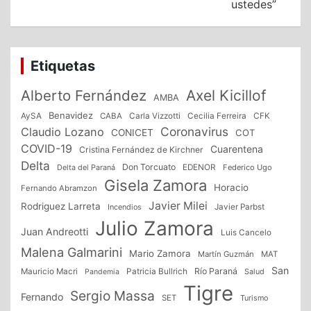
ustedes”
Etiquetas
Alberto Fernández
Axel Kicillof
AMBA
Benavidez
CFK
AySA
CABA
Carla Vizzotti
Cecilia Ferreira
Coronavirus
Claudio Lozano
CONICET
COT
COVID-19
Cuarentena
Cristina Fernández de Kirchner
Delta
Don Torcuato
Delta del Paraná
EDENOR
Federico Ugo
Gisela Zamora
Horacio
Fernando Abramzon
Javier Milei
Rodriguez Larreta
Incendios
Javier Parbst
Julio Zamora
Juan Andreotti
Luis Cancelo
Malena Galmarini
Mario Zamora
Martín Guzmán
MAT
San
Patricia Bullrich
Río Paraná
Mauricio Macri
Salud
Pandemia
Tigre
Sergio Massa
Fernando
SET
Turismo