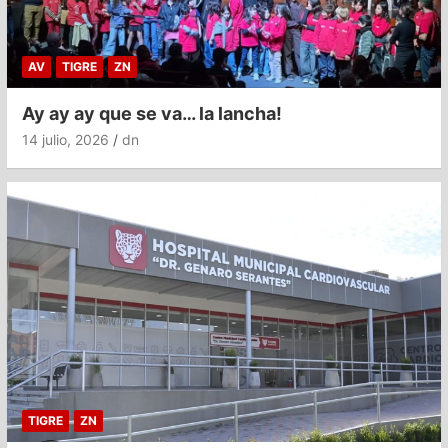
AV
TIGRE
ZN
Ay ay ay que se va… la lancha!
14 julio, 2026
dn
TIGRE
ZN