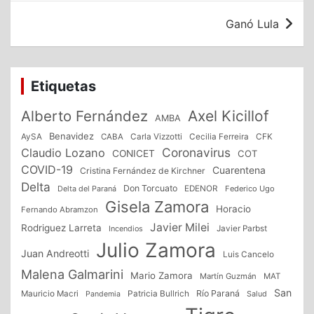
Ganó Lula
Etiquetas
Alberto Fernández
Axel Kicillof
AMBA
Benavidez
CFK
AySA
CABA
Carla Vizzotti
Cecilia Ferreira
Coronavirus
Claudio Lozano
CONICET
COT
COVID-19
Cuarentena
Cristina Fernández de Kirchner
Delta
Don Torcuato
Delta del Paraná
EDENOR
Federico Ugo
Gisela Zamora
Horacio
Fernando Abramzon
Javier Milei
Rodriguez Larreta
Incendios
Javier Parbst
Julio Zamora
Juan Andreotti
Luis Cancelo
Malena Galmarini
Mario Zamora
Martín Guzmán
MAT
San
Patricia Bullrich
Río Paraná
Mauricio Macri
Salud
Pandemia