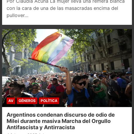
Por Claudia Acuña La mujer lleva una remera blanca
con la cara de una de las masacradas encima del
pullover…
AV
GÉNEROS
POLÍTICA
Argentinos condenan discurso de odio de
Milei durante masiva Marcha del Orgullo
Antifascista y Antirracista