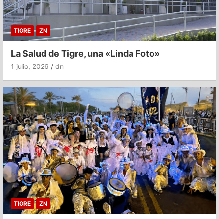
TIGRE
ZN
La Salud de Tigre, una «Linda Foto»
1 julio, 2026
dn
TIGRE
ZN