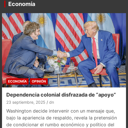
Economía
ECONOMÍA
OPINIÓN
Dependencia colonial disfrazada de “apoyo”
23 septiembre, 2025
dn
Washington decide intervenir con un mensaje que,
bajo la apariencia de respaldo, revela la pretensión
de condicionar el rumbo económico y político del