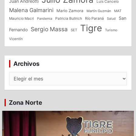
Juan Andreotti
Luis Cancelo
Malena Galmarini
Mario Zamora
Martín Guzmán
MAT
San
Patricia Bullrich
Río Paraná
Mauricio Macri
Salud
Pandemia
Tigre
Sergio Massa
Fernando
SET
Turismo
Vicentín
Archivos
Archivos
Zona Norte