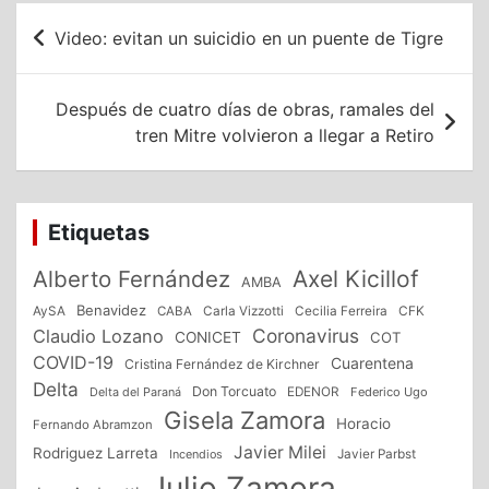
Navegación
Video: evitan un suicidio en un puente de Tigre
de
entradas
Después de cuatro días de obras, ramales del
tren Mitre volvieron a llegar a Retiro
Etiquetas
Alberto Fernández
Axel Kicillof
AMBA
Benavidez
CFK
AySA
CABA
Carla Vizzotti
Cecilia Ferreira
Coronavirus
Claudio Lozano
CONICET
COT
COVID-19
Cuarentena
Cristina Fernández de Kirchner
Delta
Don Torcuato
Delta del Paraná
EDENOR
Federico Ugo
Gisela Zamora
Horacio
Fernando Abramzon
Javier Milei
Rodriguez Larreta
Incendios
Javier Parbst
Julio Zamora