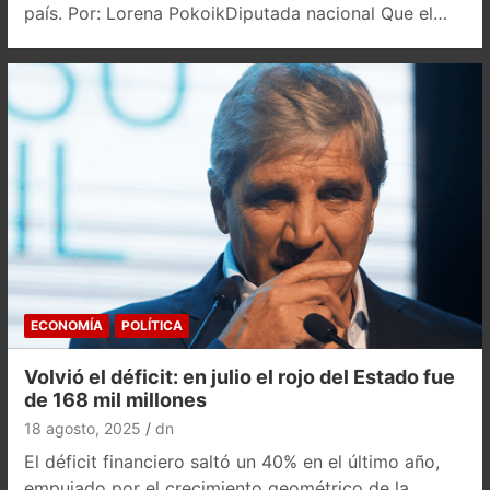
país. Por: Lorena PokoikDiputada nacional Que el…
ECONOMÍA
POLÍTICA
Volvió el déficit: en julio el rojo del Estado fue
de 168 mil millones
18 agosto, 2025
dn
El déficit financiero saltó un 40% en el último año,
empujado por el crecimiento geométrico de la