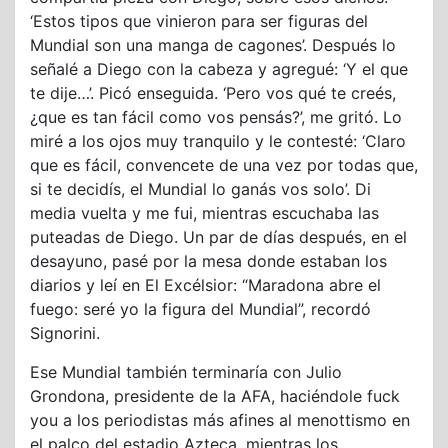
‘Estos tipos que vinieron para ser figuras del
Mundial son una manga de cagones’. Después lo
señalé a Diego con la cabeza y agregué: ‘Y el que
te dije…’. Picó enseguida. ‘Pero vos qué te creés,
¿que es tan fácil como vos pensás?’, me gritó. Lo
miré a los ojos muy tranquilo y le contesté: ‘Claro
que es fácil, convencete de una vez por todas que,
si te decidís, el Mundial lo ganás vos solo’. Di
media vuelta y me fui, mientras escuchaba las
puteadas de Diego. Un par de días después, en el
desayuno, pasé por la mesa donde estaban los
diarios y leí en El Excélsior: “Maradona abre el
fuego: seré yo la figura del Mundial”, recordó
Signorini.
Ese Mundial también terminaría con Julio
Grondona, presidente de la AFA, haciéndole fuck
you a los periodistas más afines al menottismo en
el palco del estadio Azteca, mientras los