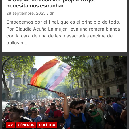
necesitamos escuchar
28 septiembre, 2025
dn
Empecemos por el final, que es el principio de todo.
Por Claudia Acuña La mujer lleva una remera blanca
con la cara de una de las masacradas encima del
pullover…
AV
GÉNEROS
POLÍTICA