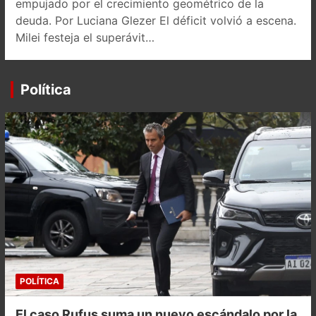
empujado por el crecimiento geométrico de la
deuda. Por Luciana Glezer El déficit volvió a escena.
Milei festeja el superávit…
Política
POLÍTICA
El caso Rufus suma un nuevo escándalo por la