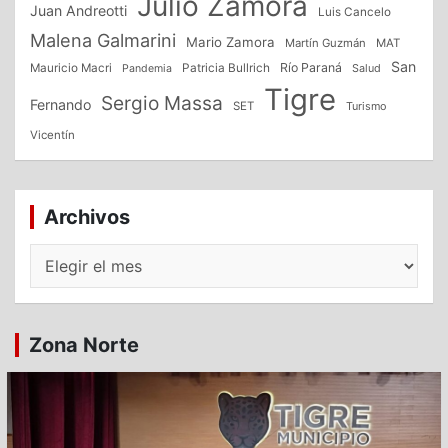
Julio Zamora
Juan Andreotti
Luis Cancelo
Malena Galmarini
Mario Zamora
Martín Guzmán
MAT
San
Patricia Bullrich
Río Paraná
Mauricio Macri
Salud
Pandemia
Tigre
Sergio Massa
Fernando
SET
Turismo
Vicentín
Archivos
Archivos
Zona Norte