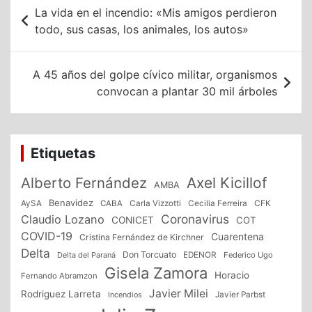
Navegación
La vida en el incendio: «Mis amigos perdieron
de
todo, sus casas, los animales, los autos»
entradas
A 45 años del golpe cívico militar, organismos
convocan a plantar 30 mil árboles
Etiquetas
Alberto Fernández
Axel Kicillof
AMBA
Benavidez
CFK
AySA
CABA
Carla Vizzotti
Cecilia Ferreira
Coronavirus
Claudio Lozano
CONICET
COT
COVID-19
Cuarentena
Cristina Fernández de Kirchner
Delta
Don Torcuato
Delta del Paraná
EDENOR
Federico Ugo
Gisela Zamora
Horacio
Fernando Abramzon
Javier Milei
Rodriguez Larreta
Incendios
Javier Parbst