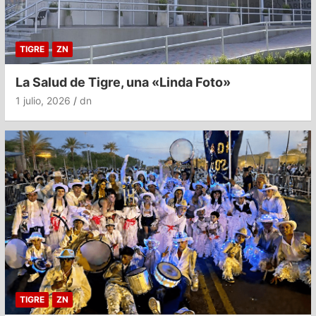
TIGRE
ZN
La Salud de Tigre, una «Linda Foto»
1 julio, 2026
dn
TIGRE
ZN