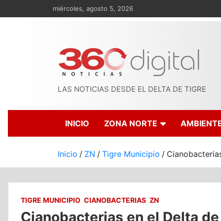
Saltar
miércoles, agosto 5, 2026
al
contenido
LAS NOTICIAS DESDE EL DELTA DE TIGRE
INICIO
ZONA NORTE
AMBIENT
Inicio
ZN
Tigre Municipio
Cianobacterias
TIGRE MUNICIPIO
CIANOBACTERIAS
ZN
Cianobacterias en el Delta de