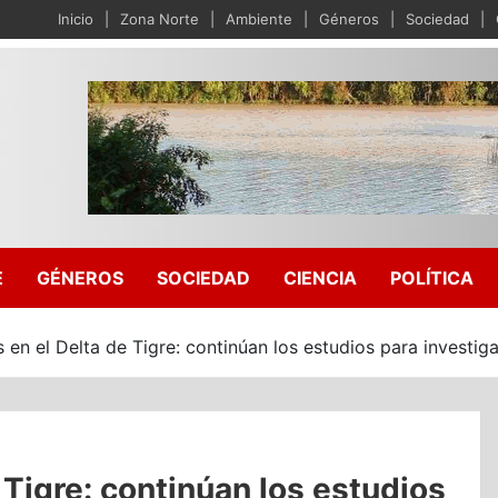
Inicio
Zona Norte
Ambiente
Géneros
Sociedad
E
GÉNEROS
SOCIEDAD
CIENCIA
POLÍTICA
 en el Delta de Tigre: continúan los estudios para investiga
 Tigre: continúan los estudios