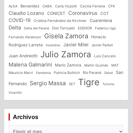
Benavidez
CFK
AySA
CABA
Carla Vizzotti
Cecilia Ferreira
Coronavirus
Claudio Lozano
CONICET
COT
COVID-19
Cuarentena
Cristina Fernández de Kirchner
Delta
Don Torcuato
Delta del Paraná
EDENOR
Federico Ugo
Gisela Zamora
Horacio
Fernando Abramzon
Javier Milei
Rodriguez Larreta
Incendios
Javier Parbst
Julio Zamora
Juan Andreotti
Luis Cancelo
Malena Galmarini
Mario Zamora
Martín Guzmán
MAT
San
Patricia Bullrich
Río Paraná
Mauricio Macri
Salud
Pandemia
Tigre
Sergio Massa
Fernando
SET
Turismo
Vicentín
Archivos
Archivos