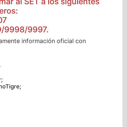
mar al SET a los siguientes
eros:
07
9/9998/9997.
icamente información oficial con
e
r;
moTigre;