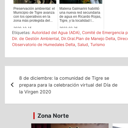
Preservación ambiental: el
Malena Galmarini habilitó
Municipio de Tigre avanza
una nueva red secundaria
con los operativos en la
de agua en Ricardo Rojas,
zona más protegida del...
Tigre, y la localidad l...
2020-10-15
2023-03-26
Etiquetas:
Autoridad del Agua (ADA)
,
Comité de Emergencia po
Dir. de Gestión Ambiental
,
Dir.Gral.Plan de Manejo Delta
,
Direc
Observatorio de Humedales Delta
,
Salud
,
Turismo
Navegación
8 de diciembre: la comunidad de Tigre se
de
prepara para la celebración virtual del Día de
entradas
la Virgen 2020
Zona Norte