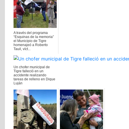
A través del programa
“Esquinas de la memoria”
el Municipio de Tigre
homenajeó a Roberto
Tauil, víct...
2021-09-29
Un chofer municipal de
Tigre falleció en un
accidente realizando
tareas de relleno en Dique
Luján
2023-01-19