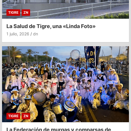
TIGRE
ZN
La Salud de Tigre, una «Linda Foto»
1 julio, 2026
dn
TIGRE
ZN
La Federación de murgas y comparsas de