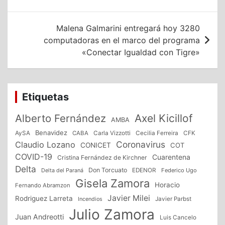
entradas
Malena Galmarini entregará hoy 3280
computadoras en el marco del programa
«Conectar Igualdad con Tigre»
Etiquetas
Alberto Fernández
Axel Kicillof
AMBA
Benavidez
CFK
AySA
CABA
Carla Vizzotti
Cecilia Ferreira
Coronavirus
Claudio Lozano
CONICET
COT
COVID-19
Cuarentena
Cristina Fernández de Kirchner
Delta
Don Torcuato
Delta del Paraná
EDENOR
Federico Ugo
Gisela Zamora
Horacio
Fernando Abramzon
Javier Milei
Rodriguez Larreta
Incendios
Javier Parbst
Julio Zamora
Juan Andreotti
Luis Cancelo