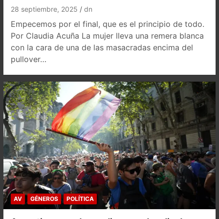
28 septiembre, 2025
dn
Empecemos por el final, que es el principio de todo.
Por Claudia Acuña La mujer lleva una remera blanca
con la cara de una de las masacradas encima del
pullover…
AV
GÉNEROS
POLÍTICA