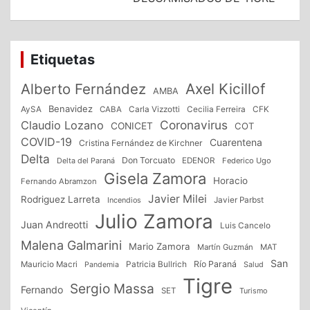
Etiquetas
Alberto Fernández
Axel Kicillof
AMBA
Benavidez
CFK
AySA
CABA
Carla Vizzotti
Cecilia Ferreira
Coronavirus
Claudio Lozano
CONICET
COT
COVID-19
Cuarentena
Cristina Fernández de Kirchner
Delta
Don Torcuato
Delta del Paraná
EDENOR
Federico Ugo
Gisela Zamora
Horacio
Fernando Abramzon
Javier Milei
Rodriguez Larreta
Incendios
Javier Parbst
Julio Zamora
Juan Andreotti
Luis Cancelo
Malena Galmarini
Mario Zamora
Martín Guzmán
MAT
San
Patricia Bullrich
Río Paraná
Mauricio Macri
Salud
Pandemia
Tigre
Sergio Massa
Fernando
SET
Turismo