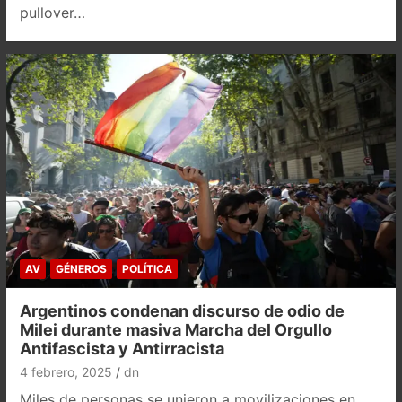
pullover…
AV
GÉNEROS
POLÍTICA
Argentinos condenan discurso de odio de
Milei durante masiva Marcha del Orgullo
Antifascista y Antirracista
4 febrero, 2025
dn
Miles de personas se unieron a movilizaciones en