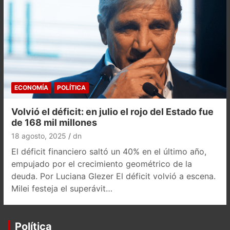
ECONOMÍA
POLÍTICA
Volvió el déficit: en julio el rojo del Estado fue
de 168 mil millones
18 agosto, 2025
dn
El déficit financiero saltó un 40% en el último año,
empujado por el crecimiento geométrico de la
deuda. Por Luciana Glezer El déficit volvió a escena.
Milei festeja el superávit…
Política