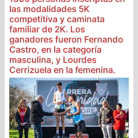
las modalidades 5K
competitiva y caminata
familiar de 2K. Los
ganadores fueron Fernando
Castro, en la categoría
masculina, y Lourdes
Cerrizuela en la femenina.