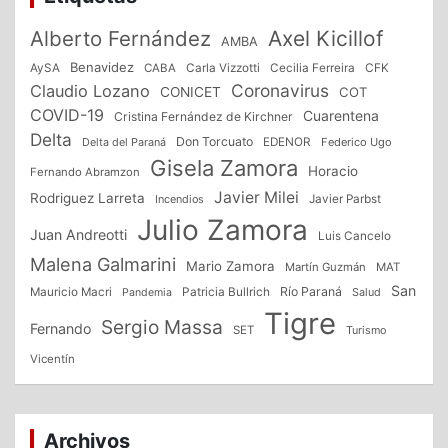
Alberto Fernández
Axel Kicillof
AMBA
Benavidez
CFK
AySA
CABA
Carla Vizzotti
Cecilia Ferreira
Coronavirus
Claudio Lozano
CONICET
COT
COVID-19
Cuarentena
Cristina Fernández de Kirchner
Delta
Don Torcuato
Delta del Paraná
EDENOR
Federico Ugo
Gisela Zamora
Horacio
Fernando Abramzon
Javier Milei
Rodriguez Larreta
Incendios
Javier Parbst
Julio Zamora
Juan Andreotti
Luis Cancelo
Malena Galmarini
Mario Zamora
Martín Guzmán
MAT
San
Patricia Bullrich
Río Paraná
Mauricio Macri
Salud
Pandemia
Tigre
Sergio Massa
Fernando
SET
Turismo
Vicentín
Archivos