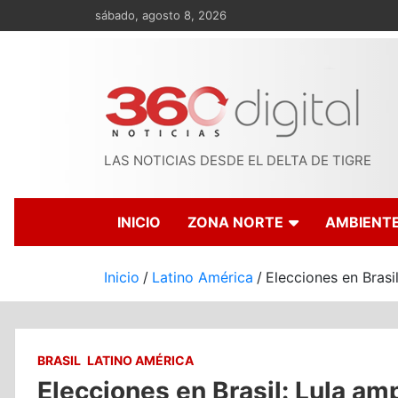
Saltar
sábado, agosto 8, 2026
al
contenido
LAS NOTICIAS DESDE EL DELTA DE TIGRE
INICIO
ZONA NORTE
AMBIENT
Inicio
Latino América
Elecciones en Brasi
BRASIL
LATINO AMÉRICA
Elecciones en Brasil: Lula amp