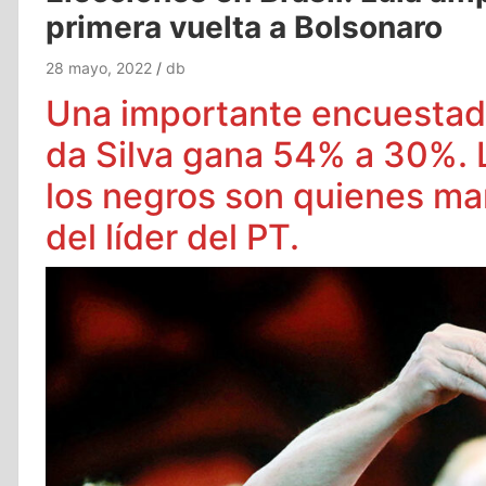
primera vuelta a Bolsonaro
28 mayo, 2022
db
Una importante encuestado
da Silva gana 54% a 30%. L
los negros son quienes mar
del líder del PT.