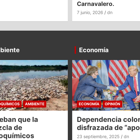
Carnavalero.
7 junio, 2026
dn
biente
Economía
QUÍMICOS
AMBIENTE
ECONOMÍA
OPINIÓN
eban que la
Dependencia colon
cla de
disfrazada de “ap
oquímicos
23 septiembre, 2025
dn