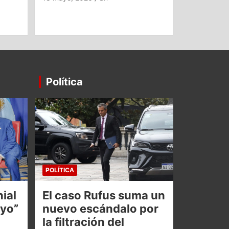
Política
POLÍTICA
ial
El caso Rufus suma un
oyo”
nuevo escándalo por
la filtración del