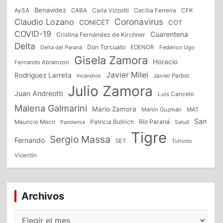
Benavidez
CFK
AySA
CABA
Carla Vizzotti
Cecilia Ferreira
Coronavirus
Claudio Lozano
CONICET
COT
COVID-19
Cuarentena
Cristina Fernández de Kirchner
Delta
Don Torcuato
Delta del Paraná
EDENOR
Federico Ugo
Gisela Zamora
Horacio
Fernando Abramzon
Javier Milei
Rodriguez Larreta
Incendios
Javier Parbst
Julio Zamora
Juan Andreotti
Luis Cancelo
Malena Galmarini
Mario Zamora
Martín Guzmán
MAT
San
Patricia Bullrich
Río Paraná
Mauricio Macri
Salud
Pandemia
Tigre
Sergio Massa
Fernando
SET
Turismo
Vicentín
Archivos
Archivos