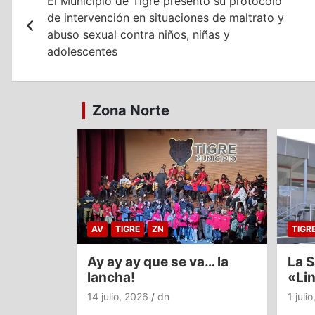
El Municipio de Tigre presentó su protocolo
de
de intervención en situaciones de maltrato y
entradas
abuso sexual contra niños, niñas y
adolescentes
Zona Norte
AV
TIGRE
ZN
TIGR
Ay ay ay que se va… la
La S
lancha!
«Li
14 julio, 2026
dn
1 juli