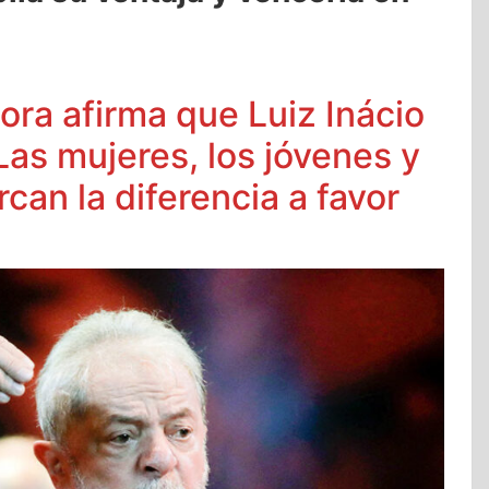
ra afirma que Luiz Inácio
as mujeres, los jóvenes y
can la diferencia a favor