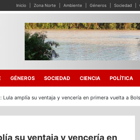
Inicio
Zona Norte
Ambiente
Géneros
Sociedad
E
GÉNEROS
SOCIEDAD
CIENCIA
POLÍTICA
l: Lula amplía su ventaja y vencería en primera vuelta a Bol
lía su ventaja y vencería en