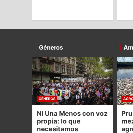
Géneros
Am
GÉNEROS
AGRO
Ni Una Menos con voz
Pru
propia: lo que
mez
necesitamos
agr