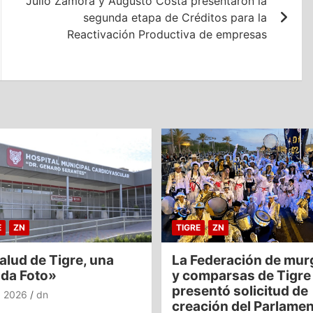
Julio Zamora y Augusto Costa presentaron la
segunda etapa de Créditos para la
Reactivación Productiva de empresas
E
ZN
TIGRE
ZN
alud de Tigre, una
La Federación de mur
nda Foto»
y comparsas de Tigre
presentó solicitud de
o, 2026
dn
creación del Parlame