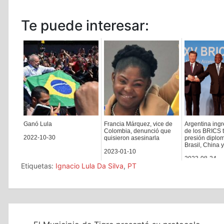
Te puede interesar:
Ganó Lula
Francia Márquez, vice de
Argentina ingr
Colombia, denunció que
de los BRICS t
2022-10-30
quisieron asesinarla
presión diplom
Brasil, China y
2023-01-10
2023-08-24
Etiquetas:
Ignacio Lula Da Silva
,
PT
Navegación