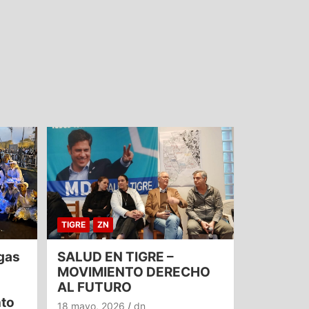
TIGRE
ZN
gas
SALUD EN TIGRE –
MOVIMIENTO DERECHO
AL FUTURO
nto
18 mayo, 2026
dn