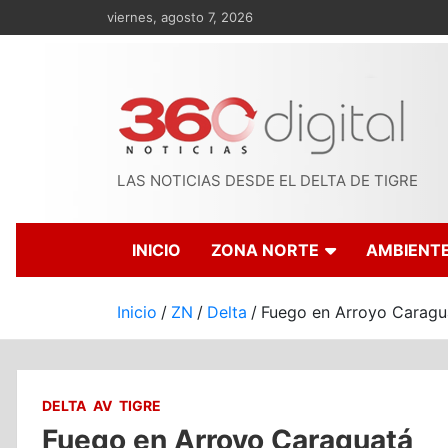
Saltar
viernes, agosto 7, 2026
al
contenido
LAS NOTICIAS DESDE EL DELTA DE TIGRE
INICIO
ZONA NORTE
AMBIENT
Inicio
ZN
Delta
Fuego en Arroyo Caragu
DELTA
AV
TIGRE
Fuego en Arroyo Caraguatá