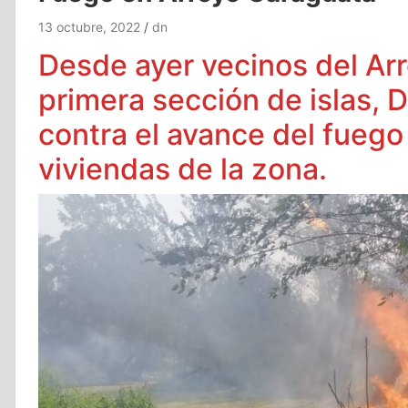
13 octubre, 2022
dn
Desde ayer vecinos del Ar
primera sección de islas, D
contra el avance del fueg
viviendas de la zona.