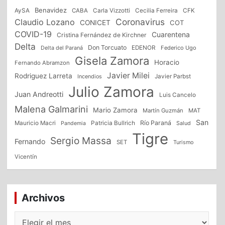
Benavidez
CFK
AySA
CABA
Carla Vizzotti
Cecilia Ferreira
Coronavirus
Claudio Lozano
CONICET
COT
COVID-19
Cuarentena
Cristina Fernández de Kirchner
Delta
Don Torcuato
Delta del Paraná
EDENOR
Federico Ugo
Gisela Zamora
Horacio
Fernando Abramzon
Javier Milei
Rodriguez Larreta
Incendios
Javier Parbst
Julio Zamora
Juan Andreotti
Luis Cancelo
Malena Galmarini
Mario Zamora
Martín Guzmán
MAT
San
Patricia Bullrich
Río Paraná
Mauricio Macri
Salud
Pandemia
Tigre
Sergio Massa
Fernando
SET
Turismo
Vicentín
Archivos
Archivos