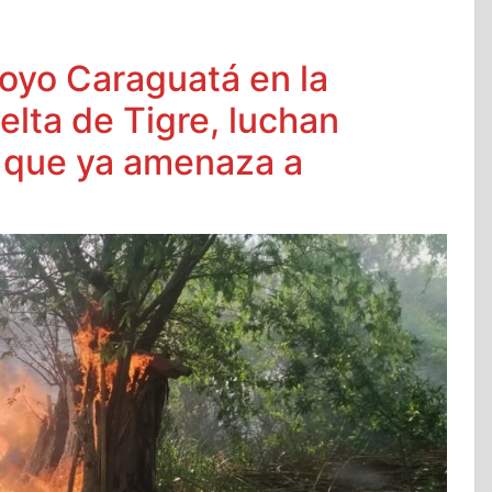
royo Caraguatá en la
elta de Tigre, luchan
o que ya amenaza a