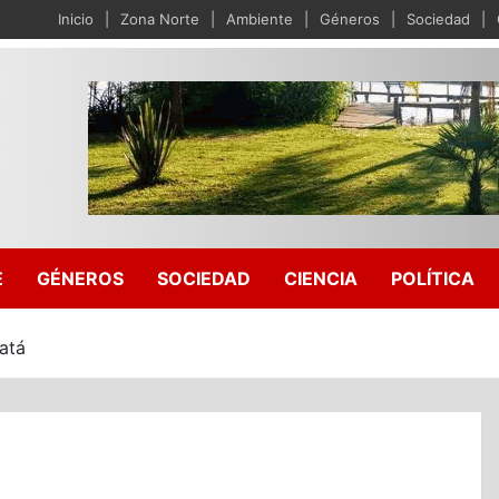
Inicio
Zona Norte
Ambiente
Géneros
Sociedad
E
GÉNEROS
SOCIEDAD
CIENCIA
POLÍTICA
atá