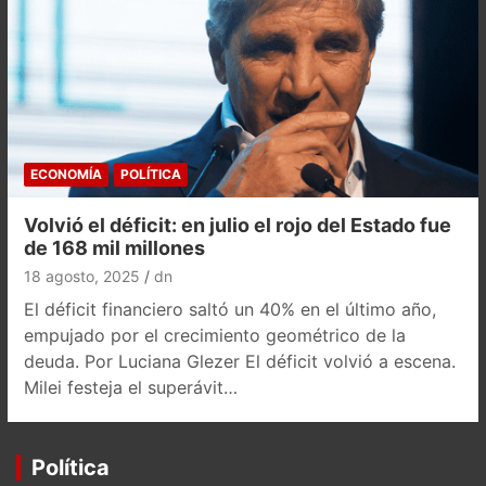
ECONOMÍA
POLÍTICA
Volvió el déficit: en julio el rojo del Estado fue
de 168 mil millones
18 agosto, 2025
dn
El déficit financiero saltó un 40% en el último año,
empujado por el crecimiento geométrico de la
deuda. Por Luciana Glezer El déficit volvió a escena.
Milei festeja el superávit…
Política