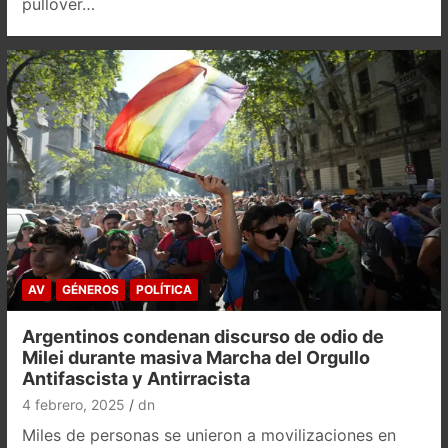
pullover…
AV
GÉNEROS
POLÍTICA
Argentinos condenan discurso de odio de
Milei durante masiva Marcha del Orgullo
Antifascista y Antirracista
4 febrero, 2025
dn
Miles de personas se unieron a movilizaciones en