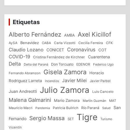
Etiquetas
Alberto Fernández
Axel Kicillof
AMBA
Benavidez
CFK
AySA
CABA
Carla Vizzotti
Cecilia Ferreira
Coronavirus
Claudio Lozano
CONICET
COT
COVID-19
Cuarentena
Cristina Fernández de Kirchner
Delta
Don Torcuato
Delta del Paraná
EDENOR
Federico Ugo
Gisela Zamora
Horacio
Fernando Abramzon
Javier Milei
Rodriguez Larreta
Incendios
Javier Parbst
Julio Zamora
Juan Andreotti
Luis Cancelo
Malena Galmarini
Mario Zamora
Martín Guzmán
MAT
San
Patricia Bullrich
Río Paraná
Mauricio Macri
Salud
Pandemia
Tigre
Sergio Massa
Fernando
SET
Turismo
Vicentín