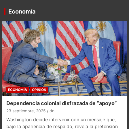
Economía
ECONOMÍA
OPINIÓN
Dependencia colonial disfrazada de “apoyo”
23 septiembre, 2025
dn
Washington decide intervenir con un mensaje que,
bajo la apariencia de respaldo, revela la pretensión