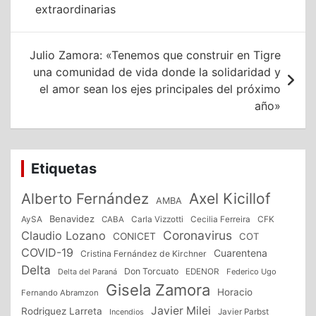
extraordinarias
entradas
Julio Zamora: «Tenemos que construir en Tigre
una comunidad de vida donde la solidaridad y
el amor sean los ejes principales del próximo
año»
Etiquetas
Alberto Fernández
Axel Kicillof
AMBA
Benavidez
CFK
AySA
CABA
Carla Vizzotti
Cecilia Ferreira
Coronavirus
Claudio Lozano
CONICET
COT
COVID-19
Cuarentena
Cristina Fernández de Kirchner
Delta
Don Torcuato
Delta del Paraná
EDENOR
Federico Ugo
Gisela Zamora
Horacio
Fernando Abramzon
Javier Milei
Rodriguez Larreta
Incendios
Javier Parbst