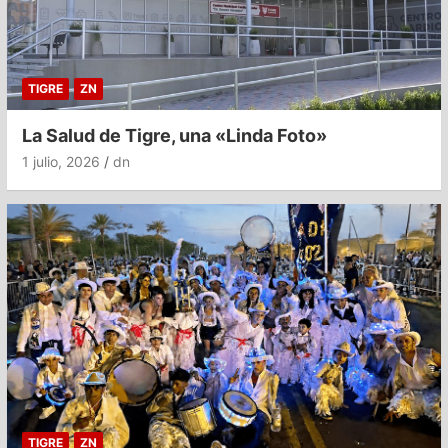
TIGRE
ZN
La Salud de Tigre, una «Linda Foto»
1 julio, 2026
dn
TIGRE
ZN