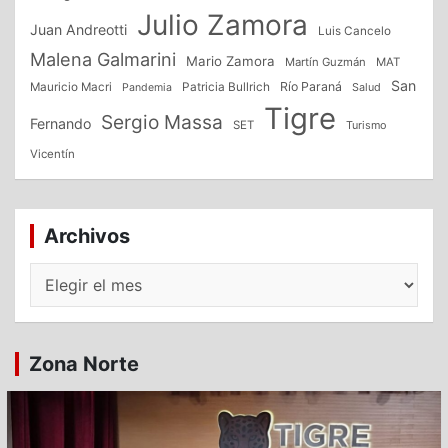
Julio Zamora
Juan Andreotti
Luis Cancelo
Malena Galmarini
Mario Zamora
Martín Guzmán
MAT
San
Patricia Bullrich
Río Paraná
Mauricio Macri
Salud
Pandemia
Tigre
Sergio Massa
Fernando
SET
Turismo
Vicentín
Archivos
Archivos
Zona Norte