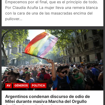
Empecemos por el final, que es el principio de todo.
Por Claudia Acuña La mujer lleva una remera blanca
con la cara de una de las masacradas encima del
pullover…
AV
GÉNEROS
POLÍTICA
Argentinos condenan discurso de odio de
Milei durante masiva Marcha del Orgullo