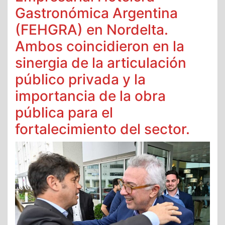
Gastronómica Argentina
(FEHGRA) en Nordelta.
Ambos coincidieron en la
sinergia de la articulación
público privada y la
importancia de la obra
pública para el
fortalecimiento del sector.