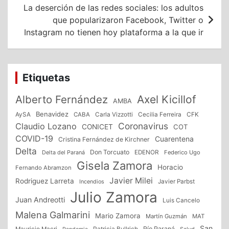
La deserción de las redes sociales: los adultos
que popularizaron Facebook, Twitter o
Instagram no tienen hoy plataforma a la que ir
Etiquetas
Alberto Fernández
Axel Kicillof
AMBA
Benavidez
CFK
AySA
CABA
Carla Vizzotti
Cecilia Ferreira
Coronavirus
Claudio Lozano
CONICET
COT
COVID-19
Cuarentena
Cristina Fernández de Kirchner
Delta
Don Torcuato
Delta del Paraná
EDENOR
Federico Ugo
Gisela Zamora
Horacio
Fernando Abramzon
Javier Milei
Rodriguez Larreta
Incendios
Javier Parbst
Julio Zamora
Juan Andreotti
Luis Cancelo
Malena Galmarini
Mario Zamora
Martín Guzmán
MAT
San
Patricia Bullrich
Río Paraná
Mauricio Macri
Salud