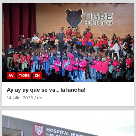
AV
TIGRE
ZN
Ay ay ay que se va… la lancha!
14 julio, 2026
dn