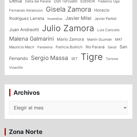
Delta
Don Torcuato
Delta del Paraná
EDENOR
Federico Ugo
Gisela Zamora
Horacio
Fernando Abramzon
Javier Milei
Rodriguez Larreta
Incendios
Javier Parbst
Julio Zamora
Juan Andreotti
Luis Cancelo
Malena Galmarini
Mario Zamora
Martín Guzmán
MAT
San
Patricia Bullrich
Río Paraná
Mauricio Macri
Salud
Pandemia
Tigre
Sergio Massa
Fernando
SET
Turismo
Vicentín
Archivos
Archivos
Zona Norte